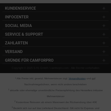
KUNDENSERVICE
INFOCENTER
SOCIAL MEDIA
SERVICE & SUPPORT
ZAHLARTEN
VERSAND
GRÜNDE FÜR CAMFORPRO
Copyright © 2025 S.H1 GmbH / camforpro.com - Alle Rechte vorbehalten
* Alle Preise inkl. gesetzl. Mehrwertsteuer zzgl.
Versandkosten
und ggf.
Nachnahmegebühren, wenn nicht anders beschrieben
1
aktuelle oder ehemalige unverbindliche Preisempfehlung des Herstellers inklusive
Mehrwertsteuer
2
Kostenlose Retouren ab einem Warenwert der Rücksendung über 40€
3
Bezieht sich nur auf das Lieferland Deutschland. Gilt nicht für Express- und