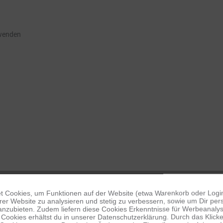
rwenden
 Cookies, um Funktionen auf der Website (etwa Warenkorb oder Logi
er Website zu analysieren und stetig zu verbessern, sowie um Dir pers
anzubieten. Zudem liefern diese Cookies Erkenntnisse für Werbeanalyse
Cookies erhältst du in unserer Datenschutzerklärung. Durch das Klicken 