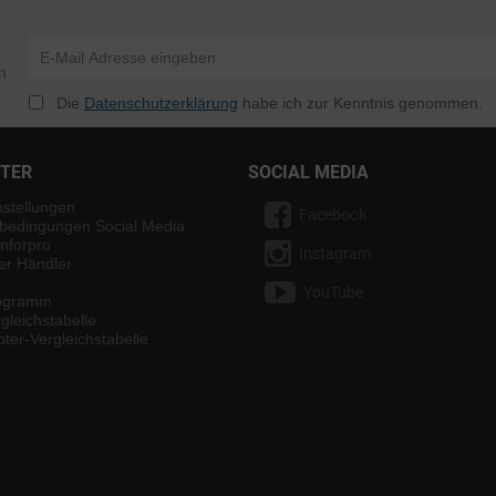
n
Die
Datenschutzerklärung
habe ich zur Kenntnis genommen.
NTER
SOCIAL MEDIA
nstellungen
Facebook
bedingungen Social Media
mforpro
Instagram
ter Händler
YouTube
rogramm
gleichstabelle
ter-Vergleichstabelle