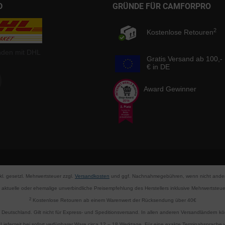
D
GRÜNDE FÜR CAMFORPRO
2
Kostenlose Retouren
nden mit DHL
Gratis Versand ab 100,-
€ in DE
Award Gewinner
nkl. gesetzl. Mehrwertsteuer zzgl.
Versandkosten
und ggf. Nachnahmegebühren, wenn nicht ander
aktuelle oder ehemalige unverbindliche Preisempfehlung des Herstellers inklusive Mehrwertsteue
2
Kostenlose Retouren ab einem Warenwert der Rücksendung über 40€
d Deutschland. Gilt nicht für Express- und Speditionsversand. In allen anderen Versandländern 
Lieferzeit bei sofort verfügbarer Ware circa 12 – 18 Werktage. Für eine exakte Terminabsprache wi