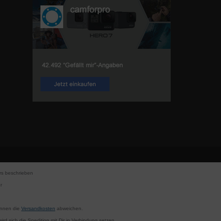
s beschrieben
r
können die
Versandkosten
abweichen.
rd sich die Spedition mit Dir in Verbindung setzen.