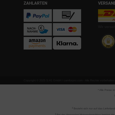
ZAHLARTEN
VERSAN
Wir verse
Copyright © 2025 S.H1 GmbH / camforpro.com - Alle Rechte vorbehalten
* Alle Preise i
1
3
Bezieht sich nur auf das Lieferlan
4
Bei der Versandart Motorradspedition beträgt die 