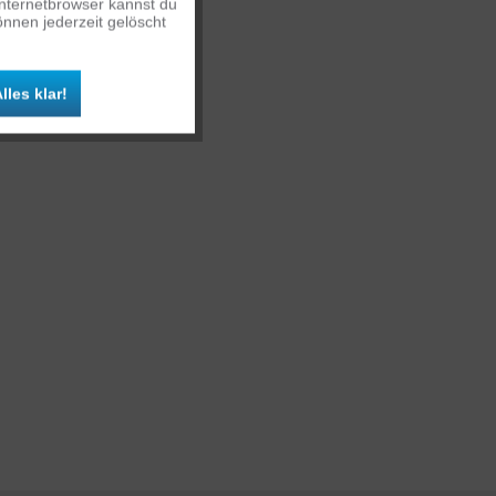
Internetbrowser kannst du
nnen jederzeit gelöscht
Inaktiv
lles klar!
Inaktiv