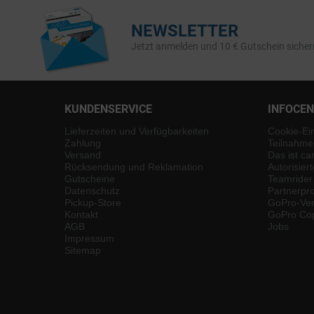
NEWSLETTER
Jetzt anmelden und 10 € Gutschein sicher
KUNDENSERVICE
INFOCE
Lieferzeiten und Verfügbarkeiten
Cookie-Ei
Zahlung
Teilnahme
Versand
Das ist ca
Rücksendung und Reklamation
Autorisier
Gutscheine
Teamrider
Datenschutz
Partnerp
Pickup-Store
GoPro-Ver
Kontakt
GoPro Cop
AGB
Jobs
Impressum
Sitemap