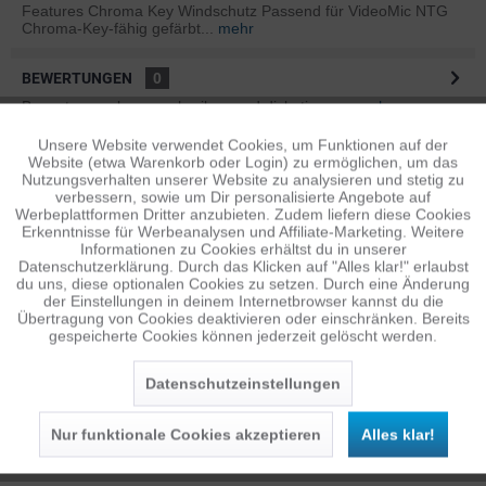
Features Chroma Key Windschutz Passend für VideoMic NTG
Chroma-Key-fähig gefärbt...
mehr
BEWERTUNGEN
0
Bewertungen lesen, schreiben und diskutieren...
mehr
Unsere Website verwendet Cookies, um Funktionen auf der
Aktiv
Funktionale
ÄHNLICHE ARTIKEL
Website (etwa Warenkorb oder Login) zu ermöglichen, um das
Nutzungsverhalten unserer Website zu analysieren und stetig zu
Diese Artikel sind dem Produkt ähnlich ...
mehr
verbessern, sowie um Dir personalisierte Angebote auf
Inaktiv
Tracking
Werbeplattformen Dritter anzubieten. Zudem liefern diese Cookies
Erkenntnisse für Werbeanalysen und Affiliate-Marketing. Weitere
Informationen zu Cookies erhältst du in unserer
Datenschutzerklärung. Durch das Klicken auf "Alles klar!" erlaubst
Inaktiv
Personalisierung
Persönliche Empfehlungen
du uns, diese optionalen Cookies zu setzen. Durch eine Änderung
der Einstellungen in deinem Internetbrowser kannst du die
Übertragung von Cookies deaktivieren oder einschränken. Bereits
gespeicherte Cookies können jederzeit gelöscht werden.
Inaktiv
Service
Datenschutzeinstellungen
Nur funktionale Cookies akzeptieren
Alles klar!