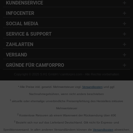
KUNDENSERVICE
INFOCENTER
SOCIAL MEDIA
SERVICE & SUPPORT
ZAHLARTEN
VERSAND
GRÜNDE FÜR CAMFORPRO
Copyright © 2025 S.H1 GmbH / camforpro.com - Alle Rechte vorbehalten
* Alle Preise inkl. gesetzl. Mehrwertsteuer zzgl.
Versandkosten
und ggf.
Nachnahmegebühren, wenn nicht anders beschrieben
1
aktuelle oder ehemalige unverbindliche Preisempfehlung des Herstellers inklusive
Mehrwertsteuer
2
Kostenlose Retouren ab einem Warenwert der Rücksendung über 40€
3
Bezieht sich nur auf das Lieferland Deutschland. Gilt nicht für Express- und
Speditionsversand. In allen anderen Versandländern können die
Versandkosten
abweichen.