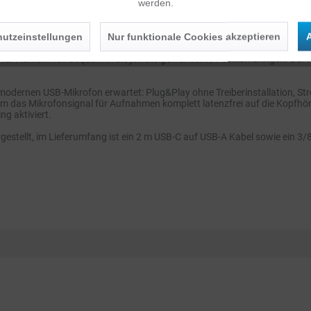
werden.
, zur Nachvertonung, für Gamer und natürlich zur Aufnahme von Gesang
 Nahbesprechung keine Probleme mit Explosivkonsonanten wie "P" und "B"
utzeinstellungen
Nur funktionale Cookies akzeptieren
A
etisch! Das Mikrofon kann zur Tischnutzung mit seiner praktischen Gabe
v oder Gelenkarm verwenden, zieht man es einfach vom Sockel ab - kein
ür Aufnahmen bequem in die jeweils gewünschte Position bringen. Der RØ
modernen USB-Mikrofon erwartet: Plug&Play ohne Treiberinstallation, St
 das Mikrofonsignal für Aufnahmen komplett latenzfrei auf die Kopfhöre
ng aktiviert.
estellt, im Lieferumfang ist ein 2 m USB-C auf USB-A Kabel sowie ein 3/8