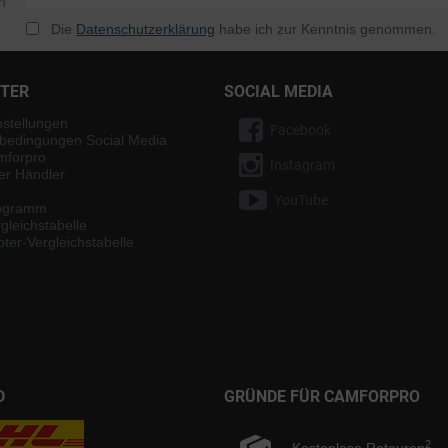
n
Die
Datenschutzerklärung
habe ich zur Kenntnis genommen.
NTER
SOCIAL MEDIA
nstellungen
Facebook
bedingungen Social Media
mforpro
Instagram
ter Händler
YouTube
rogramm
gleichstabelle
ter-Vergleichstabelle
D
GRÜNDE FÜR CAMFORPRO
2