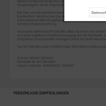
Nieren-Kondensatormikrofon ideal zum Podcasten, Streamen
Einsprechgitter ist ein Popschutz integriert, damit man bei
Personalisierung
Datensch
Der Clou und ein absolutes Novum: Der runde Sockel ist magn
bombenfest. Möchte man das Mikrofon lieber an einem Stati
schwenkbaren Mikrofongehäuses lässt sich das NT-USB Mini f
Service
korrekte Einsprechrichtung
Ansonsten bietet das NT-USB Mini alles, was man von einem 
und einen regelbaren Kopfhörerausgang auf der Rückseite. Um
integrierten Druckschalter betätigen: damit ist Direkt-Monitori
Das NT-USB Mini wird in RØDEs High-Tech-Werk in Sydney herg
EAN-Nr: 0698813006687
Hersteller-Nr: NTUSB-MINI
Import Artikel Nr. 400400025 / 530000
PERSÖNLICHE EMPFEHLUNGEN