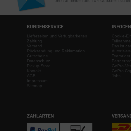
Jetzt anmelden und 10 € Gutschein sicher
KUNDENSERVICE
INFOCE
Lieferzeiten und Verfügbarkeiten
Cookie-Ei
Zahlung
Teilnahme
Versand
Das ist ca
Rücksendung und Reklamation
Autorisier
Gutscheine
Teamrider
Datenschutz
Partnerp
Pickup-Store
GoPro-Ver
Kontakt
GoPro Cop
AGB
Jobs
Impressum
Sitemap
ZAHLARTEN
VERSAN