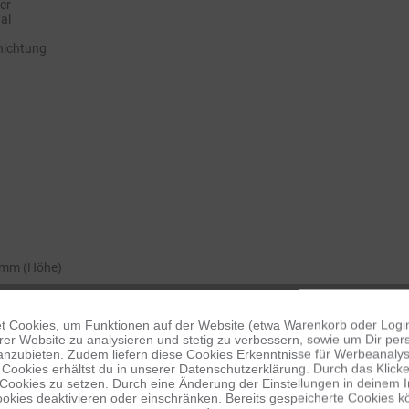
er
al
hichtung
 mm (Höhe)
 Cookies, um Funktionen auf der Website (etwa Warenkorb oder Logi
er Website zu analysieren und stetig zu verbessern, sowie um Dir pers
anzubieten. Zudem liefern diese Cookies Erkenntnisse für Werbeanalyse
Cookies erhältst du in unserer Datenschutzerklärung. Durch das Klicken 
 Cookies zu setzen. Durch eine Änderung der Einstellungen in deinem 
okies deaktivieren oder einschränken. Bereits gespeicherte Cookies kö
 cm Höhe angenehm kompakt, dabei robust und mit seiner Stahl-Haltegabel 