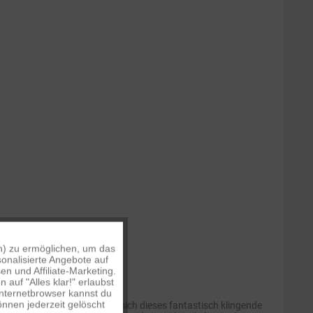
n) zu ermöglichen, um das
Aktiv
onalisierte Angebote auf
n und Affiliate-Marketing.
auf "Alles klar!" erlaubst
Inaktiv
Internetbrowser kannst du
nnen jederzeit gelöscht
satte 585 g schwer, eignet sich dieses fantastisch klingende