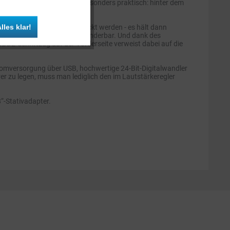
 und Naturinstrumenten. Besonders praktisch: hinter dem
 bekommt.
Inaktiv
lles klar!
lhalterung einfach aufgesteckt werden - es hält dann
 Schrauben, kein Klemmen, wunderbar. Und dank des
DE-Schriftzug auf der Vorderseite verweist dabei auf die
Inaktiv
romversorgung über USB, hochwertige 24-Bit-Digitalwandler
r zu legen, muss man lediglich den im Lautstärkeregler
“-Stativadapter.