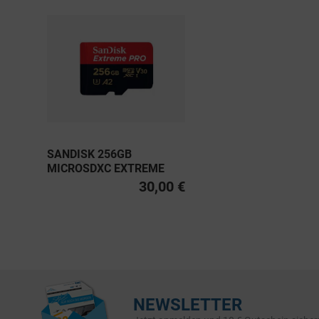
SANDISK 256GB
MICROSDXC EXTREME
PRO UHS-I U3, CLASS 10
30,00 €
V30 A2 200MB/S
NEWSLETTER