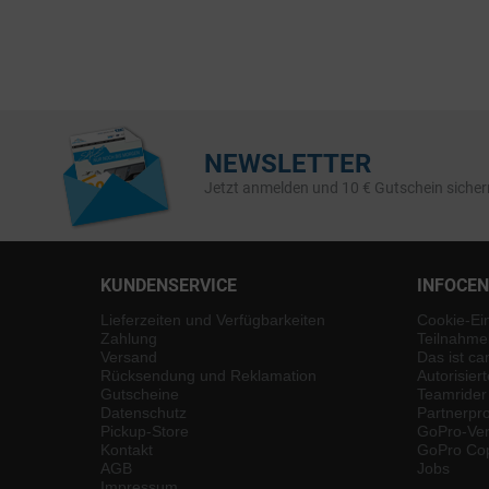
NEWSLETTER
Jetzt anmelden und 10 € Gutschein sicher
KUNDENSERVICE
INFOCE
Lieferzeiten und Verfügbarkeiten
Cookie-Ei
Zahlung
Teilnahme
Versand
Das ist ca
Rücksendung und Reklamation
Autorisier
Gutscheine
Teamrider
Datenschutz
Partnerp
Pickup-Store
GoPro-Ver
Kontakt
GoPro Cop
AGB
Jobs
Impressum