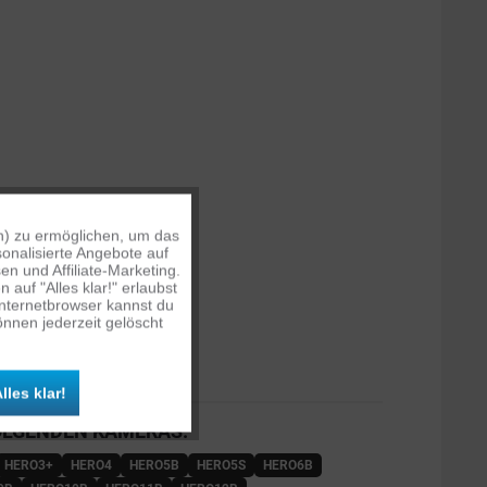
n) zu ermöglichen, um das
Aktiv
onalisierte Angebote auf
n und Affiliate-Marketing.
auf "Alles klar!" erlaubst
Inaktiv
Internetbrowser kannst du
nnen jederzeit gelöscht
Inaktiv
lles klar!
OLGENDEN KAMERAS:
Inaktiv
HERO3+
HERO4
HERO5B
HERO5S
HERO6B