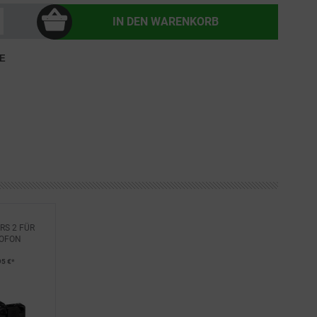
IN DEN
WARENKORB
E
RS 2 FÜR
ROFON
95 €*