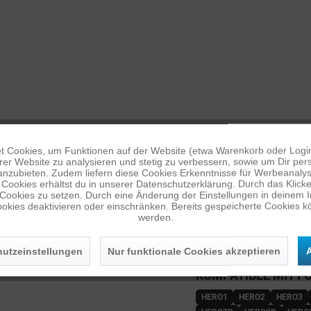
 Cookies, um Funktionen auf der Website (etwa Warenkorb oder Logi
er Website zu analysieren und stetig zu verbessern, sowie um Dir pers
anzubieten. Zudem liefern diese Cookies Erkenntnisse für Werbeanalyse
Cookies erhältst du in unserer Datenschutzerklärung. Durch das Klicken 
 Cookies zu setzen. Durch eine Änderung der Einstellungen in deinem 
okies deaktivieren oder einschränken. Bereits gespeicherte Cookies kö
werden.
utzeinstellungen
Nur funktionale Cookies akzeptieren
A
KOMPATIBEL MIT F
HERO1
HERO2
HERO3