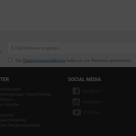
n
Die
Datenschutzerklärung
habe ich zur Kenntnis genommen.
NTER
SOCIAL MEDIA
nstellungen
Facebook
bedingungen Social Media
mforpro
Instagram
ter Händler
YouTube
rogramm
gleichstabelle
ter-Vergleichstabelle