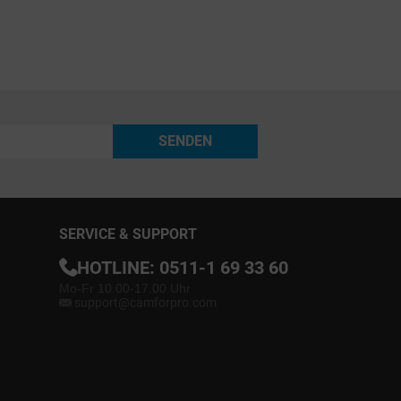
SENDEN
SERVICE & SUPPORT
HOTLINE:
0511-1 69 33 60
Mo-Fr 10.00-17.00 Uhr
support@camforpro.com