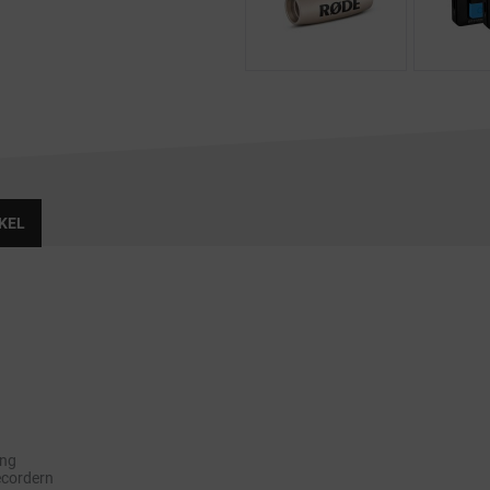
KEL
ang
ecordern