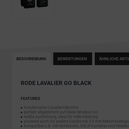
BESCHREIBUNG
BEWERTUNGEN
ÄHNLICHE ARTI
RODE LAVALIER GO BLACK
FEATURES
Kondensator-Lavaliermikrofon
perfekt abgestimmt auf Røde Wireless GO
weiße Ausführung, ideal für helle Kleidung
passend auch für andere Geräte mit 3,5 mm Mikrofoneing
kompatibel z.B. mit Notebooks, DSLR-Kameras und Mobilr