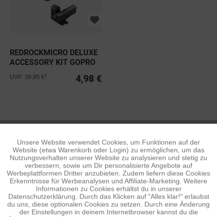
REDROCKMICRO DELUXE
ACCESSORY KIT GOPRO
HERO1 & 2
4,98 €
1
UVP: 39,95 €
REDROCKMICRO
Unsere Website verwendet Cookies, um Funktionen auf der
Aktiv
Funktionale
Website (etwa Warenkorb oder Login) zu ermöglichen, um das
Nutzungsverhalten unserer Website zu analysieren und stetig zu
verbessern, sowie um Dir personalisierte Angebote auf
Inaktiv
Tracking
Werbeplattformen Dritter anzubieten. Zudem liefern diese Cookies
Erkenntnisse für Werbeanalysen und Affiliate-Marketing. Weitere
Informationen zu Cookies erhältst du in unserer
Datenschutzerklärung. Durch das Klicken auf "Alles klar!" erlaubst
Inaktiv
Personalisierung
du uns, diese optionalen Cookies zu setzen. Durch eine Änderung
der Einstellungen in deinem Internetbrowser kannst du die