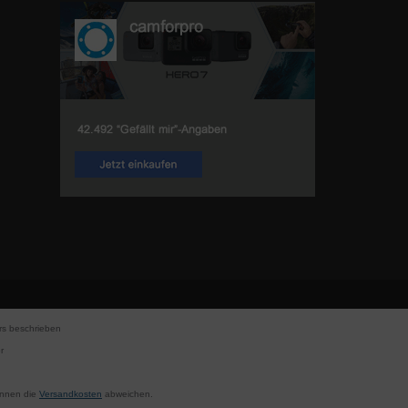
s beschrieben
r
können die
Versandkosten
abweichen.