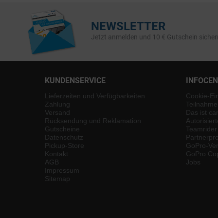
NEWSLETTER
Jetzt anmelden und 10 € Gutschein sicher
KUNDENSERVICE
INFOCE
Lieferzeiten und Verfügbarkeiten
Cookie-Ei
Zahlung
Teilnahme
Versand
Das ist ca
Rücksendung und Reklamation
Autorisier
Gutscheine
Teamrider
Datenschutz
Partnerp
Pickup-Store
GoPro-Ver
Kontakt
GoPro Cop
AGB
Jobs
Impressum
Sitemap