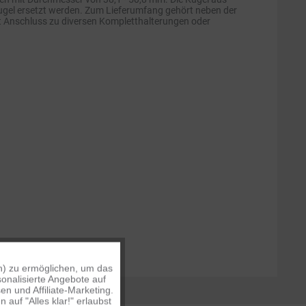
ugel ersetzt werden. Zum Lieferumfang gehört neben der
et Anschluss zu diversen Kompletthalterungen oder
n) zu ermöglichen, um das
Aktiv
onalisierte Angebote auf
n und Affiliate-Marketing.
auf "Alles klar!" erlaubst