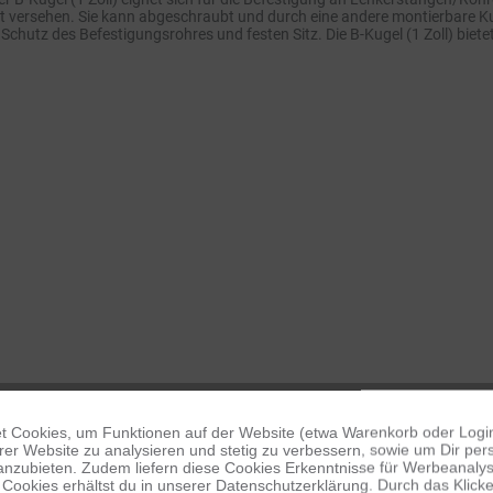
t versehen. Sie kann abgeschraubt und durch eine andere montierbare K
chutz des Befestigungsrohres und festen Sitz. Die B-Kugel (1 Zoll) biet
 Cookies, um Funktionen auf der Website (etwa Warenkorb oder Logi
er Website zu analysieren und stetig zu verbessern, sowie um Dir pers
anzubieten. Zudem liefern diese Cookies Erkenntnisse für Werbeanalyse
Cookies erhältst du in unserer Datenschutzerklärung. Durch das Klicken 