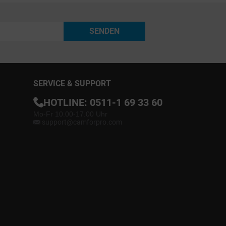
SENDEN
SERVICE & SUPPORT
HOTLINE:
0511-1 69 33 60
Mo-Fr 10.00-17.00 Uhr
support@camforpro.com