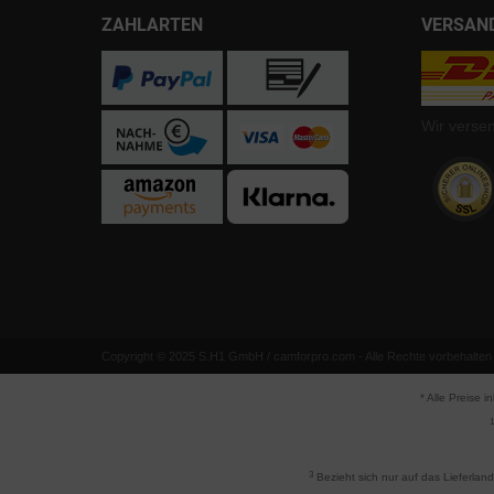
ZAHLARTEN
VERSAN
Wir verse
Copyright © 2025 S.H1 GmbH / camforpro.com - Alle Rechte vorbehalten
* Alle Preise i
1
3
Bezieht sich nur auf das Lieferlan