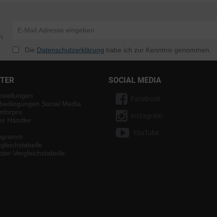
n
Die
Datenschutzerklärung
habe ich zur Kenntnis genommen.
NTER
SOCIAL MEDIA
nstellungen
Facebook
bedingungen Social Media
mforpro
Instagram
ter Händler
YouTube
rogramm
gleichstabelle
ter-Vergleichstabelle