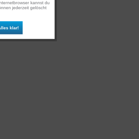
Inaktiv
Internetbrowser kannst du
nnen jederzeit gelöscht
Inaktiv
lles klar!
Inaktiv