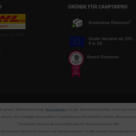
D
GRÜNDE FÜR CAMFORPRO
2
Kostenlose Retouren
nden mit DHL
Gratis Versand ab 100,-
€ in DE
Award Gewinner
nkl. gesetzl. Mehrwertsteuer zzgl.
Versandkosten
und ggf. Nachnahmegebühren, wenn nicht ander
aktuelle oder ehemalige unverbindliche Preisempfehlung des Herstellers inklusive Mehrwertsteue
2
Kostenlose Retouren ab einem Warenwert der Rücksendung über 40€
d Deutschland. Gilt nicht für Express- und Speditionsversand. In allen anderen Versandländern 