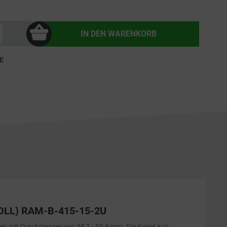
IN DEN
WARENKORB
E
OLL) RAM-B-415-15-2U
en mit Durchmesser von 38,1 - 50,8 mm. Die Kugel aus