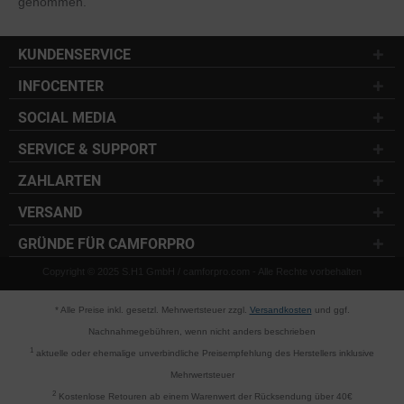
genommen.
KUNDENSERVICE
INFOCENTER
SOCIAL MEDIA
SERVICE & SUPPORT
ZAHLARTEN
VERSAND
GRÜNDE FÜR CAMFORPRO
Copyright © 2025 S.H1 GmbH / camforpro.com - Alle Rechte vorbehalten
* Alle Preise inkl. gesetzl. Mehrwertsteuer zzgl.
Versandkosten
und ggf.
Nachnahmegebühren, wenn nicht anders beschrieben
1
aktuelle oder ehemalige unverbindliche Preisempfehlung des Herstellers inklusive
Mehrwertsteuer
2
Kostenlose Retouren ab einem Warenwert der Rücksendung über 40€