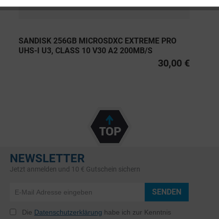
SANDISK 256GB MICROSDXC EXTREME PRO
UHS-I U3, CLASS 10 V30 A2 200MB/S
30,00 €
NEWSLETTER
Jetzt anmelden und 10 € Gutschein sichern
SENDEN
Die
Datenschutzerklärung
habe ich zur Kenntnis