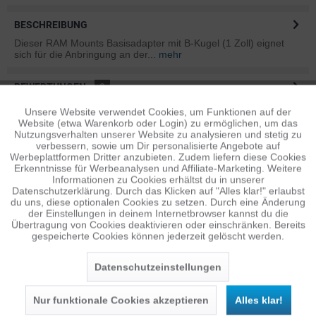
BESCHREIBUNG
Dieser RAM Mounts Basisadapter mit B-Kugel (1 Zoll) eignet
sich für die Anbringung an der...
mehr
BEWERTUNGEN
0
Bewertungen lesen, schreiben und diskutieren...
mehr
Unsere Website verwendet Cookies, um Funktionen auf der
Aktiv
Funktionale
Website (etwa Warenkorb oder Login) zu ermöglichen, um das
Nutzungsverhalten unserer Website zu analysieren und stetig zu
ÄHNLICHE ARTIKEL
verbessern, sowie um Dir personalisierte Angebote auf
Inaktiv
Tracking
Diese Artikel sind dem Produkt ähnlich ...
mehr
Werbeplattformen Dritter anzubieten. Zudem liefern diese Cookies
Erkenntnisse für Werbeanalysen und Affiliate-Marketing. Weitere
Informationen zu Cookies erhältst du in unserer
Datenschutzerklärung. Durch das Klicken auf "Alles klar!" erlaubst
Inaktiv
Personalisierung
du uns, diese optionalen Cookies zu setzen. Durch eine Änderung
der Einstellungen in deinem Internetbrowser kannst du die
Persönliche Empfehlungen
Übertragung von Cookies deaktivieren oder einschränken. Bereits
gespeicherte Cookies können jederzeit gelöscht werden.
Inaktiv
Service
Datenschutzeinstellungen
Nur funktionale Cookies akzeptieren
Alles klar!