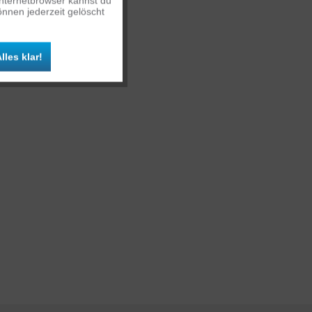
Internetbrowser kannst du
nnen jederzeit gelöscht
Inaktiv
lles klar!
Inaktiv