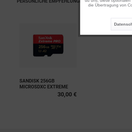
du uns, diese optionalen
PERSÖNLICHE EMPFEHLUNGEN
die Übertragung von Co
Personalisierung
Datensch
Service
SANDISK 256GB
MICROSDXC EXTREME
PRO UHS-I U3, CLASS 10
30,00 €
V30 A2 200MB/S