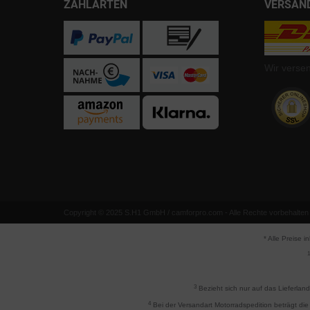
ZAHLARTEN
VERSAN
Wir verse
Copyright © 2025 S.H1 GmbH / camforpro.com - Alle Rechte vorbehalten
* Alle Preise i
1
3
Bezieht sich nur auf das Lieferlan
4
Bei der Versandart Motorradspedition beträgt die 