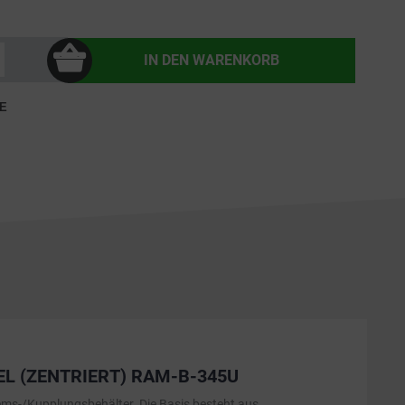
IN DEN
WARENKORB
E
 (ZENTRIERT) RAM-B-345U
ems-/Kupplungsbehälter. Die Basis besteht aus