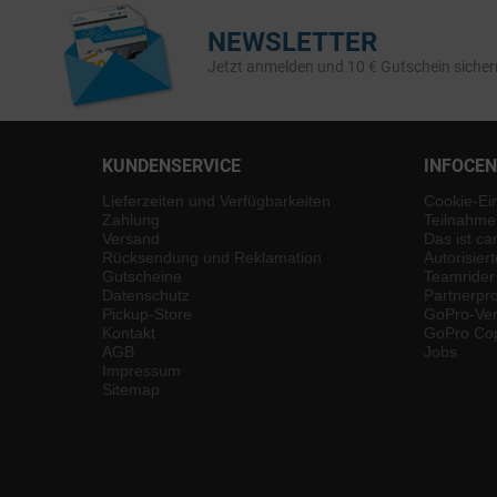
NEWSLETTER
Jetzt anmelden und 10 € Gutschein sicher
KUNDENSERVICE
INFOCE
Lieferzeiten und Verfügbarkeiten
Cookie-Ei
Zahlung
Teilnahme
Versand
Das ist ca
Rücksendung und Reklamation
Autorisier
Gutscheine
Teamrider
Datenschutz
Partnerp
Pickup-Store
GoPro-Ver
Kontakt
GoPro Cop
AGB
Jobs
Impressum
Sitemap