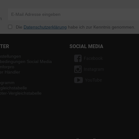
n
Die
Datenschutzerklärung
habe ich zur Kenntnis genommen.
NTER
SOCIAL MEDIA
nstellungen
Facebook
bedingungen Social Media
mforpro
Instagram
ter Händler
YouTube
rogramm
gleichstabelle
ter-Vergleichstabelle