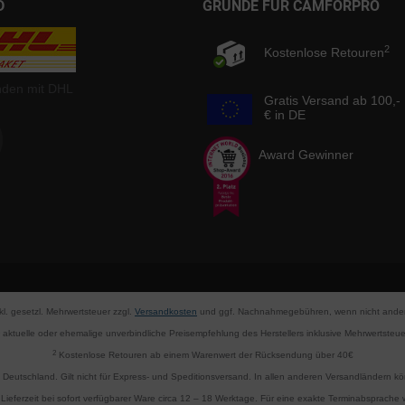
D
GRÜNDE FÜR CAMFORPRO
2
Kostenlose Retouren
nden mit DHL
Gratis Versand ab 100,-
€ in DE
Award Gewinner
nkl. gesetzl. Mehrwertsteuer zzgl.
Versandkosten
und ggf. Nachnahmegebühren, wenn nicht ander
aktuelle oder ehemalige unverbindliche Preisempfehlung des Herstellers inklusive Mehrwertsteue
2
Kostenlose Retouren ab einem Warenwert der Rücksendung über 40€
d Deutschland. Gilt nicht für Express- und Speditionsversand. In allen anderen Versandländern 
Lieferzeit bei sofort verfügbarer Ware circa 12 – 18 Werktage. Für eine exakte Terminabsprache wi