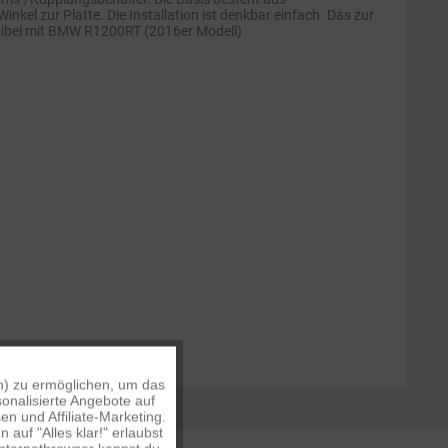
kel zur Platte. Die Installation ist denkbar einfach. Das zur
patibel mit BMW R1200RT (2016er Modell)
n) zu ermöglichen, um das
Aktiv
onalisierte Angebote auf
n und Affiliate-Marketing.
auf "Alles klar!" erlaubst
Inaktiv