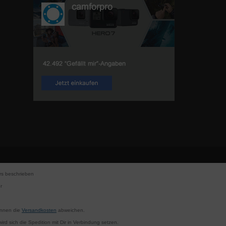
s beschrieben
r
können die
Versandkosten
abweichen.
rd sich die Spedition mit Dir in Verbindung setzen.