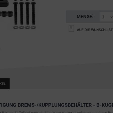
MENGE:
AUF DIE WUNSCHLIST
KEL
GUNG BREMS-/KUPPLUNGSBEHÄLTER - B-KUGEL
 B-Kugel (1 Zoll) ist passend für die am Motorradlenker vorhandenen Br