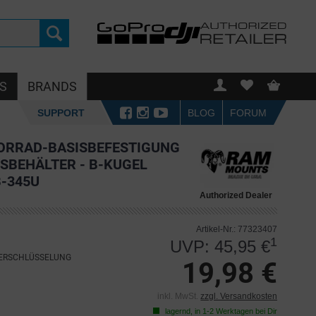
S
BRANDS
SUPPORT
BLOG
FORUM
RRAD-BASISBEFESTIGUNG
BEHÄLTER - B-KUGEL
B-345U
Authorized Dealer
Artikel-Nr.: 77323407
1
UVP: 45,95 €
VERSCHLÜSSELUNG
19,98 €
inkl. MwSt.
zzgl. Versandkosten
lagernd, in 1-2 Werktagen bei Dir