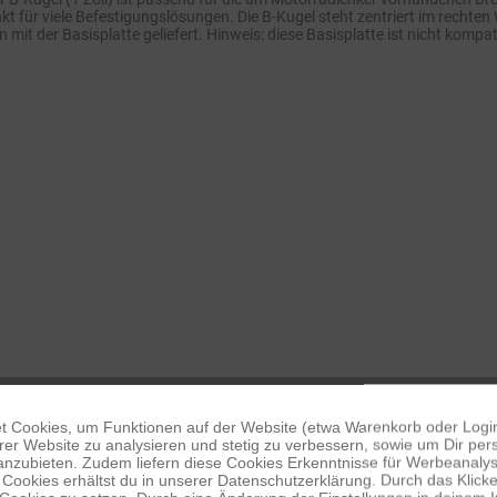
ür viele Befestigungslösungen. Die B-Kugel steht zentriert im rechten Win
it der Basisplatte geliefert. Hinweis: diese Basisplatte ist nicht kom
 Cookies, um Funktionen auf der Website (etwa Warenkorb oder Logi
er Website zu analysieren und stetig zu verbessern, sowie um Dir pers
anzubieten. Zudem liefern diese Cookies Erkenntnisse für Werbeanalyse
Cookies erhältst du in unserer Datenschutzerklärung. Durch das Klicken 