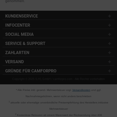
genommen.
KUNDENSERVICE
INFOCENTER
SOCIAL MEDIA
SERVICE & SUPPORT
ZAHLARTEN
VERSAND
GRÜNDE FÜR CAMFORPRO
Copyright © 2025 S.H1 GmbH / camforpro.com - Alle Rechte vorbehalten
* Alle Preise inkl. gesetzl. Mehrwertsteuer zzgl.
Versandkosten
und ggf.
Nachnahmegebühren, wenn nicht anders beschrieben
1
aktuelle oder ehemalige unverbindliche Preisempfehlung des Herstellers inklusive
Mehrwertsteuer
2
Kostenlose Retouren ab einem Warenwert der Rücksendung über 40€