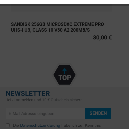
SANDISK 256GB MICROSDXC EXTREME PRO
UHS-I U3, CLASS 10 V30 A2 200MB/S
30,00 €
NEWSLETTER
Jetzt anmelden und 10 € Gutschein sichern
SENDEN
Die
Datenschutzerklärung
habe ich zur Kenntnis