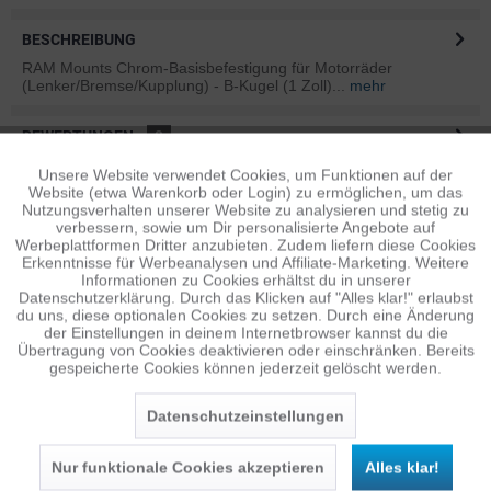
BESCHREIBUNG
RAM Mounts Chrom-Basisbefestigung für Motorräder
(Lenker/Bremse/Kupplung) - B-Kugel (1 Zoll)...
mehr
BEWERTUNGEN
0
Bewertungen lesen, schreiben und diskutieren...
mehr
Unsere Website verwendet Cookies, um Funktionen auf der
Aktiv
Funktionale
Website (etwa Warenkorb oder Login) zu ermöglichen, um das
Nutzungsverhalten unserer Website zu analysieren und stetig zu
ÄHNLICHE ARTIKEL
verbessern, sowie um Dir personalisierte Angebote auf
Inaktiv
Tracking
Diese Artikel sind dem Produkt ähnlich ...
mehr
Werbeplattformen Dritter anzubieten. Zudem liefern diese Cookies
Erkenntnisse für Werbeanalysen und Affiliate-Marketing. Weitere
Informationen zu Cookies erhältst du in unserer
Datenschutzerklärung. Durch das Klicken auf "Alles klar!" erlaubst
Inaktiv
Personalisierung
du uns, diese optionalen Cookies zu setzen. Durch eine Änderung
der Einstellungen in deinem Internetbrowser kannst du die
Persönliche Empfehlungen
Übertragung von Cookies deaktivieren oder einschränken. Bereits
gespeicherte Cookies können jederzeit gelöscht werden.
Inaktiv
Service
Datenschutzeinstellungen
Nur funktionale Cookies akzeptieren
Alles klar!