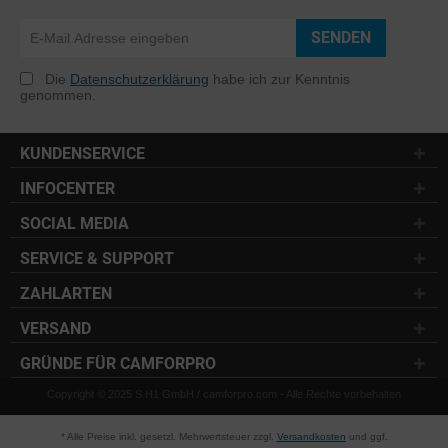
SENDEN
Die
Datenschutzerklärung
habe ich zur Kenntnis
genommen.
KUNDENSERVICE
INFOCENTER
SOCIAL MEDIA
SERVICE & SUPPORT
ZAHLARTEN
VERSAND
GRÜNDE FÜR CAMFORPRO
Copyright © 2025 S.H1 GmbH / camforpro.com - Alle Rechte vorbehalten
* Alle Preise inkl. gesetzl. Mehrwertsteuer zzgl.
Versandkosten
und ggf.