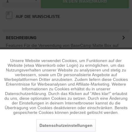
IN DEN
WARENKORB
AUF DIE WUNSCHLISTE
BESCHREIBUNG
Features Für die Verwendung von BaseCamp Matte Box auf
entsprechende Filtergewinde...
mehr
Unsere Website verwendet Cookies, um Funktionen auf der
Aktiv
Funktionale
BEWERTUNGEN
0
Website (etwa Warenkorb oder Login) zu ermöglichen, um das
Nutzungsverhalten unserer Website zu analysieren und stetig zu
Bewertungen lesen, schreiben und diskutieren...
mehr
verbessern, sowie um Dir personalisierte Angebote auf
Inaktiv
Tracking
Werbeplattformen Dritter anzubieten. Zudem liefern diese Cookies
Erkenntnisse für Werbeanalysen und Affiliate-Marketing. Weitere
ÄHNLICHE ARTIKEL
Informationen zu Cookies erhältst du in unserer
Diese Artikel sind dem Produkt ähnlich ...
mehr
Datenschutzerklärung. Durch das Klicken auf "Alles klar!" erlaubst
Inaktiv
Personalisierung
du uns, diese optionalen Cookies zu setzen. Durch eine Änderung
der Einstellungen in deinem Internetbrowser kannst du die
Übertragung von Cookies deaktivieren oder einschränken. Bereits
gespeicherte Cookies können jederzeit gelöscht werden.
Inaktiv
Service
Persönliche Empfehlungen
Datenschutzeinstellungen