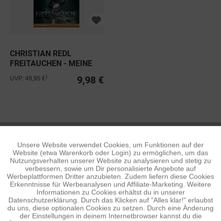
CHRISTIAN REDL
FREITAUCHEN - MEINE
WELT IN BILDERN
9,98 €
1
UVP: 49,95 €
NULLZEIT LTD.
Unsere Website verwendet Cookies, um Funktionen auf der
Aktiv
Funktionale
Website (etwa Warenkorb oder Login) zu ermöglichen, um das
Nutzungsverhalten unserer Website zu analysieren und stetig zu
verbessern, sowie um Dir personalisierte Angebote auf
Inaktiv
Tracking
Werbeplattformen Dritter anzubieten. Zudem liefern diese Cookies
Erkenntnisse für Werbeanalysen und Affiliate-Marketing. Weitere
Informationen zu Cookies erhältst du in unserer
Datenschutzerklärung. Durch das Klicken auf "Alles klar!" erlaubst
Inaktiv
Personalisierung
du uns, diese optionalen Cookies zu setzen. Durch eine Änderung
der Einstellungen in deinem Internetbrowser kannst du die