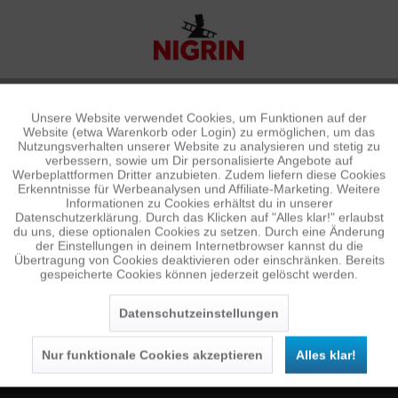
Unsere Website verwendet Cookies, um Funktionen auf der
Aktiv
Funktionale
Website (etwa Warenkorb oder Login) zu ermöglichen, um das
Nutzungsverhalten unserer Website zu analysieren und stetig zu
verbessern, sowie um Dir personalisierte Angebote auf
Inaktiv
Tracking
Werbeplattformen Dritter anzubieten. Zudem liefern diese Cookies
Erkenntnisse für Werbeanalysen und Affiliate-Marketing. Weitere
Informationen zu Cookies erhältst du in unserer
Datenschutzerklärung. Durch das Klicken auf "Alles klar!" erlaubst
Inaktiv
Personalisierung
du uns, diese optionalen Cookies zu setzen. Durch eine Änderung
NEWSLETTER
der Einstellungen in deinem Internetbrowser kannst du die
Übertragung von Cookies deaktivieren oder einschränken. Bereits
Jetzt anmelden und 10 € Gutschein sichern
gespeicherte Cookies können jederzeit gelöscht werden.
Inaktiv
Service
SENDEN
Datenschutzeinstellungen
Die
Datenschutzerklärung
habe ich zur Kenntnis
genommen.
Nur funktionale Cookies akzeptieren
Alles klar!