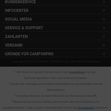
KUNDENSERVICE
INFOCENTER
SOCIAL MEDIA
SERVICE & SUPPORT
ZAHLARTEN
VERSAND
GRÜNDE FÜR CAMFORPRO
Copyright © 2025 S.H1 GmbH / camforpro.com - Alle Rechte vorbehalten
* Alle Preise inkl. gesetzl. Mehrwertsteuer zzgl.
Versandkosten
und ggf.
Nachnahmegebühren, wenn nicht anders beschrieben
1
aktuelle oder ehemalige unverbindliche Preisempfehlung des Herstellers inklusive
Mehrwertsteuer
2
Kostenlose Retouren ab einem Warenwert der Rücksendung über 40€
3
Bezieht sich nur auf das Lieferland Deutschland. Gilt nicht für Express- und
Speditionsversand. In allen anderen Versandländern können die
Versandkosten
abweichen.