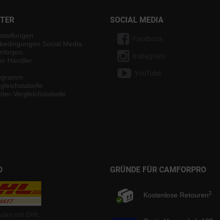
NTER
SOCIAL MEDIA
nstellungen
Facebook
bedingungen Social Media
mforpro
Instagram
ter Händler
YouTube
rogramm
gleichstabelle
ter-Vergleichstabelle
D
GRÜNDE FÜR CAMFORPRO
2
Kostenlose Retouren
nden mit DHL