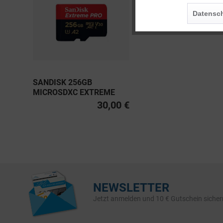
Personalisierung
Datensch
Service
SANDISK 256GB
MICROSDXC EXTREME
PRO UHS-I U3, CLASS 10
30,00 €
V30 A2 200MB/S
NEWSLETTER
Jetzt anmelden und 10 € Gutschein sicher