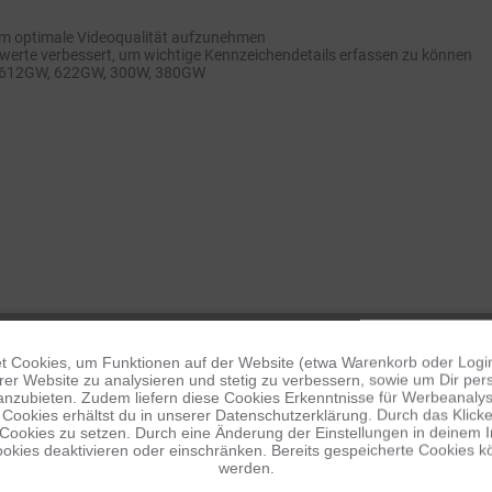
 um optimale Videoqualität aufzunehmen
erte verbessert, um wichtige Kennzeichendetails erfassen zu können
W, 612GW, 622GW, 300W, 380GW
 Cookies, um Funktionen auf der Website (etwa Warenkorb oder Logi
er Website zu analysieren und stetig zu verbessern, sowie um Dir pers
anzubieten. Zudem liefern diese Cookies Erkenntnisse für Werbeanalyse
Cookies erhältst du in unserer Datenschutzerklärung. Durch das Klicken 
 Cookies zu setzen. Durch eine Änderung der Einstellungen in deinem 
okies deaktivieren oder einschränken. Bereits gespeicherte Cookies kö
werden.