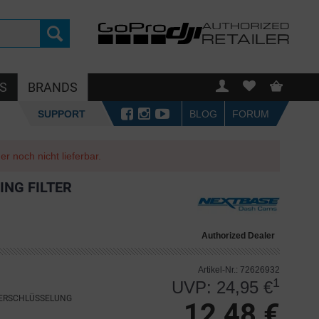
S
BRANDS
SUPPORT
BLOG
FORUM
r noch nicht lieferbar.
ING FILTER
Authorized Dealer
Artikel-Nr.: 72626932
1
UVP: 24,95 €
VERSCHLÜSSELUNG
12,48 €