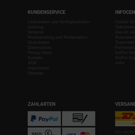
KUNDENSERVICE
INFOCE
Lieferzeiten und Verfügbarkeiten
Cookie-Ei
Zahlung
Teilnahme
Versand
Das ist ca
Rücksendung und Reklamation
Autorisier
Gutscheine
Teamrider
Datenschutz
Partnerp
Pickup-Store
GoPro-Ver
Kontakt
GoPro Cop
AGB
Jobs
Impressum
Sitemap
ZAHLARTEN
VERSAN
Wir verse