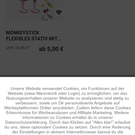
MONKEYSTICK
FLEXIBLES STATIV MIT...
ab 5,00 €
1
UVP: 24,95 €
MONKEYSTICK
Unsere Website verwendet Cookies, um Funktionen auf der
Aktiv
Funktionale
Website (etwa Warenkorb oder Login) zu ermöglichen, um das
Nutzungsverhalten unserer Website zu analysieren und stetig zu
verbessern, sowie um Dir personalisierte Angebote auf
Inaktiv
Tracking
Werbeplattformen Dritter anzubieten. Zudem liefern diese Cookies
Erkenntnisse für Werbeanalysen und Affiliate-Marketing. Weitere
Informationen zu Cookies erhältst du in unserer
Datenschutzerklärung. Durch das Klicken auf "Alles klar!" erlaubst
Inaktiv
Personalisierung
du uns, diese optionalen Cookies zu setzen. Durch eine Änderung
der Einstellungen in deinem Internetbrowser kannst du die