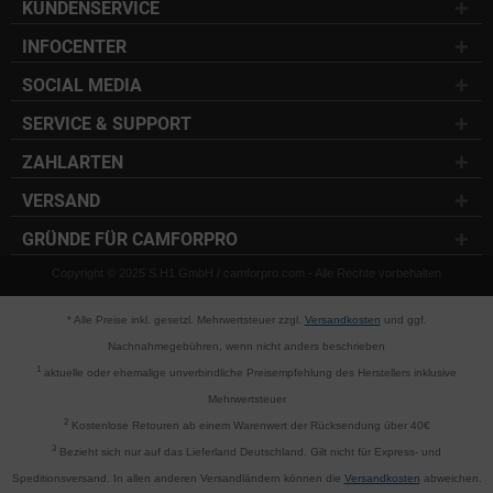
KUNDENSERVICE
INFOCENTER
SOCIAL MEDIA
SERVICE & SUPPORT
ZAHLARTEN
VERSAND
GRÜNDE FÜR CAMFORPRO
Copyright © 2025 S.H1 GmbH / camforpro.com - Alle Rechte vorbehalten
* Alle Preise inkl. gesetzl. Mehrwertsteuer zzgl.
Versandkosten
und ggf.
Nachnahmegebühren, wenn nicht anders beschrieben
1
aktuelle oder ehemalige unverbindliche Preisempfehlung des Herstellers inklusive
Mehrwertsteuer
2
Kostenlose Retouren ab einem Warenwert der Rücksendung über 40€
3
Bezieht sich nur auf das Lieferland Deutschland. Gilt nicht für Express- und
Speditionsversand. In allen anderen Versandländern können die
Versandkosten
abweichen.