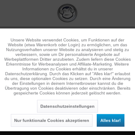
Unsere Website verwendet Cookies, um Funktionen auf der
Aktiv
Funktionale
Website (etwa Warenkorb oder Login) zu ermöglichen, um das
Nutzungsverhalten unserer Website zu analysieren und stetig zu
verbessern, sowie um Dir personalisierte Angebote auf
Inaktiv
Tracking
Werbeplattformen Dritter anzubieten. Zudem liefern diese Cookies
Erkenntnisse für Werbeanalysen und Affiliate-Marketing. Weitere
Informationen zu Cookies erhältst du in unserer
Datenschutzerklärung. Durch das Klicken auf "Alles klar!" erlaubst
Inaktiv
Personalisierung
du uns, diese optionalen Cookies zu setzen. Durch eine Änderung
NEWSLETTER
der Einstellungen in deinem Internetbrowser kannst du die
Übertragung von Cookies deaktivieren oder einschränken. Bereits
Jetzt anmelden und 10 € Gutschein sichern
gespeicherte Cookies können jederzeit gelöscht werden.
Inaktiv
Service
SENDEN
Datenschutzeinstellungen
Die
Datenschutzerklärung
habe ich zur Kenntnis
genommen.
Nur funktionale Cookies akzeptieren
Alles klar!