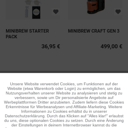
MINIBREW STARTER
MINIBREW CRAFT GEN 3
PACK
36,95 €
499,00 €
MINIBREW
Unsere Website verwendet Cookies, um Funktionen auf der
Aktiv
Funktionale
Website (etwa Warenkorb oder Login) zu ermöglichen, um das
Nutzungsverhalten unserer Website zu analysieren und stetig zu
verbessern, sowie um Dir personalisierte Angebote auf
Inaktiv
Tracking
Werbeplattformen Dritter anzubieten. Zudem liefern diese Cookies
Erkenntnisse für Werbeanalysen und Affiliate-Marketing. Weitere
Informationen zu Cookies erhältst du in unserer
Datenschutzerklärung. Durch das Klicken auf "Alles klar!" erlaubst
Inaktiv
Personalisierung
du uns, diese optionalen Cookies zu setzen. Durch eine Änderung
der Einstellungen in deinem Internetbrowser kannst du die