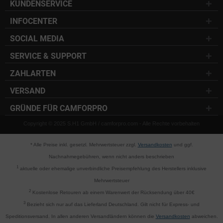
KUNDENSERVICE
INFOCENTER
SOCIAL MEDIA
SERVICE & SUPPORT
ZAHLARTEN
VERSAND
GRÜNDE FÜR CAMFORPRO
Copyright © 2025 S.H1 GmbH / camforpro.com - Alle Rechte vorbehalten
* Alle Preise inkl. gesetzl. Mehrwertsteuer zzgl.
Versandkosten
und ggf.
Nachnahmegebühren, wenn nicht anders beschrieben
1
aktuelle oder ehemalige unverbindliche Preisempfehlung des Herstellers inklusive
Mehrwertsteuer
2
Kostenlose Retouren ab einem Warenwert der Rücksendung über 40€
3
Bezieht sich nur auf das Lieferland Deutschland. Gilt nicht für Express- und
Speditionsversand. In allen anderen Versandländern können die
Versandkosten
abweichen.