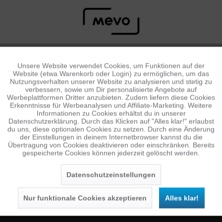
Unsere Website verwendet Cookies, um Funktionen auf der
Aktiv
Funktionale
Website (etwa Warenkorb oder Login) zu ermöglichen, um das
Nutzungsverhalten unserer Website zu analysieren und stetig zu
verbessern, sowie um Dir personalisierte Angebote auf
Inaktiv
Tracking
Werbeplattformen Dritter anzubieten. Zudem liefern diese Cookies
Erkenntnisse für Werbeanalysen und Affiliate-Marketing. Weitere
Informationen zu Cookies erhältst du in unserer
Datenschutzerklärung. Durch das Klicken auf "Alles klar!" erlaubst
Inaktiv
Personalisierung
du uns, diese optionalen Cookies zu setzen. Durch eine Änderung
NEWSLETTER
der Einstellungen in deinem Internetbrowser kannst du die
Übertragung von Cookies deaktivieren oder einschränken. Bereits
Jetzt anmelden und 10 € Gutschein sichern
gespeicherte Cookies können jederzeit gelöscht werden.
Inaktiv
Service
SENDEN
Datenschutzeinstellungen
Die
Datenschutzerklärung
habe ich zur Kenntnis
genommen.
Nur funktionale Cookies akzeptieren
Alles klar!