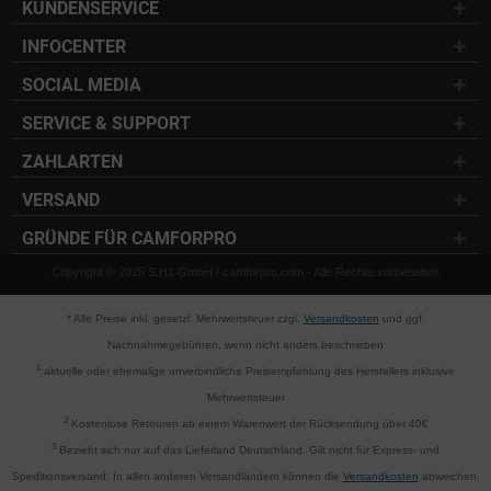
KUNDENSERVICE
INFOCENTER
SOCIAL MEDIA
SERVICE & SUPPORT
ZAHLARTEN
VERSAND
GRÜNDE FÜR CAMFORPRO
Copyright © 2025 S.H1 GmbH / camforpro.com - Alle Rechte vorbehalten
* Alle Preise inkl. gesetzl. Mehrwertsteuer zzgl.
Versandkosten
und ggf.
Nachnahmegebühren, wenn nicht anders beschrieben
1
aktuelle oder ehemalige unverbindliche Preisempfehlung des Herstellers inklusive
Mehrwertsteuer
2
Kostenlose Retouren ab einem Warenwert der Rücksendung über 40€
3
Bezieht sich nur auf das Lieferland Deutschland. Gilt nicht für Express- und
Speditionsversand. In allen anderen Versandländern können die
Versandkosten
abweichen.