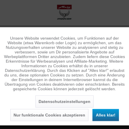
Unsere Website verwendet Cookies, um Funktionen auf der
Aktiv
Funktionale
Website (etwa Warenkorb oder Login) zu ermöglichen, um das
Nutzungsverhalten unserer Website zu analysieren und stetig zu
verbessern, sowie um Dir personalisierte Angebote auf
Inaktiv
Tracking
Werbeplattformen Dritter anzubieten. Zudem liefern diese Cookies
Erkenntnisse für Werbeanalysen und Affiliate-Marketing. Weitere
Informationen zu Cookies erhältst du in unserer
Datenschutzerklärung. Durch das Klicken auf "Alles klar!" erlaubst
Inaktiv
Personalisierung
du uns, diese optionalen Cookies zu setzen. Durch eine Änderung
NEWSLETTER
der Einstellungen in deinem Internetbrowser kannst du die
Übertragung von Cookies deaktivieren oder einschränken. Bereits
Jetzt anmelden und 10 € Gutschein sichern
gespeicherte Cookies können jederzeit gelöscht werden.
Inaktiv
Service
SENDEN
Datenschutzeinstellungen
Die
Datenschutzerklärung
habe ich zur Kenntnis
genommen.
Nur funktionale Cookies akzeptieren
Alles klar!