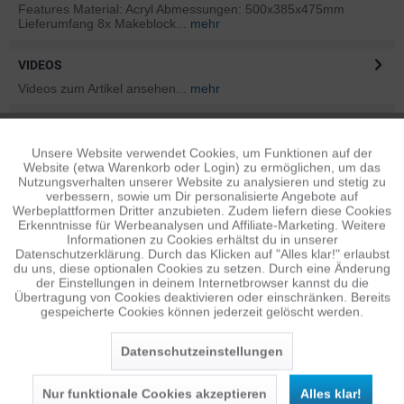
Features Material: Acryl Abmessungen: 500x385x475mm
Lieferumfang 8x Makeblock...
mehr
VIDEOS
Videos zum Artikel ansehen...
mehr
BEWERTUNGEN
0
Unsere Website verwendet Cookies, um Funktionen auf der
Aktiv
Bewertungen lesen, schreiben und diskutieren...
mehr
Funktionale
Website (etwa Warenkorb oder Login) zu ermöglichen, um das
Nutzungsverhalten unserer Website zu analysieren und stetig zu
ÄHNLICHE ARTIKEL
verbessern, sowie um Dir personalisierte Angebote auf
Inaktiv
Tracking
Werbeplattformen Dritter anzubieten. Zudem liefern diese Cookies
Diese Artikel sind dem Produkt ähnlich ...
mehr
Erkenntnisse für Werbeanalysen und Affiliate-Marketing. Weitere
Informationen zu Cookies erhältst du in unserer
Datenschutzerklärung. Durch das Klicken auf "Alles klar!" erlaubst
Inaktiv
Personalisierung
du uns, diese optionalen Cookies zu setzen. Durch eine Änderung
der Einstellungen in deinem Internetbrowser kannst du die
Übertragung von Cookies deaktivieren oder einschränken. Bereits
Persönliche Empfehlungen
gespeicherte Cookies können jederzeit gelöscht werden.
Inaktiv
Service
Datenschutzeinstellungen
Nur funktionale Cookies akzeptieren
Alles klar!