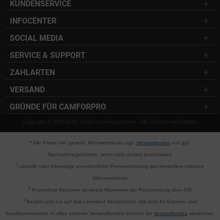
KUNDENSERVICE
INFOCENTER
SOCIAL MEDIA
SERVICE & SUPPORT
ZAHLARTEN
VERSAND
GRÜNDE FÜR CAMFORPRO
Copyright © 2025 S.H1 GmbH / camforpro.com - Alle Rechte vorbehalten
* Alle Preise inkl. gesetzl. Mehrwertsteuer zzgl.
Versandkosten
und ggf.
Nachnahmegebühren, wenn nicht anders beschrieben
1
aktuelle oder ehemalige unverbindliche Preisempfehlung des Herstellers inklusive
Mehrwertsteuer
2
Kostenlose Retouren ab einem Warenwert der Rücksendung über 40€
3
Bezieht sich nur auf das Lieferland Deutschland. Gilt nicht für Express- und
Speditionsversand. In allen anderen Versandländern können die
Versandkosten
abweichen.