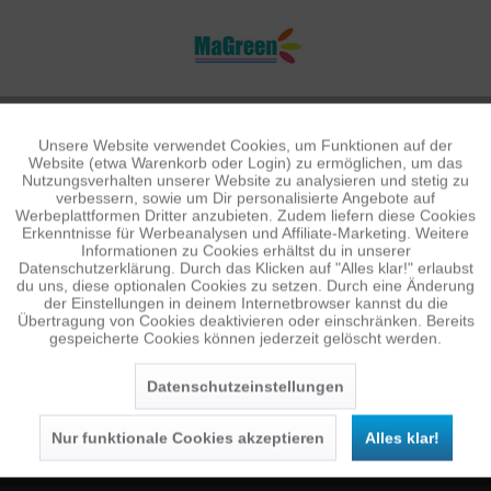
Unsere Website verwendet Cookies, um Funktionen auf der
Aktiv
Funktionale
Website (etwa Warenkorb oder Login) zu ermöglichen, um das
Nutzungsverhalten unserer Website zu analysieren und stetig zu
verbessern, sowie um Dir personalisierte Angebote auf
Inaktiv
Tracking
Werbeplattformen Dritter anzubieten. Zudem liefern diese Cookies
Erkenntnisse für Werbeanalysen und Affiliate-Marketing. Weitere
Informationen zu Cookies erhältst du in unserer
Datenschutzerklärung. Durch das Klicken auf "Alles klar!" erlaubst
Inaktiv
Personalisierung
du uns, diese optionalen Cookies zu setzen. Durch eine Änderung
NEWSLETTER
der Einstellungen in deinem Internetbrowser kannst du die
Übertragung von Cookies deaktivieren oder einschränken. Bereits
Jetzt anmelden und 10 € Gutschein sichern
gespeicherte Cookies können jederzeit gelöscht werden.
Inaktiv
Service
SENDEN
Datenschutzeinstellungen
Die
Datenschutzerklärung
habe ich zur Kenntnis
genommen.
Nur funktionale Cookies akzeptieren
Alles klar!