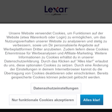
Unsere Website verwendet Cookies, um Funktionen auf der
Aktiv
Funktionale
Website (etwa Warenkorb oder Login) zu ermöglichen, um das
Nutzungsverhalten unserer Website zu analysieren und stetig zu
verbessern, sowie um Dir personalisierte Angebote auf
Inaktiv
Tracking
Werbeplattformen Dritter anzubieten. Zudem liefern diese Cookies
Erkenntnisse für Werbeanalysen und Affiliate-Marketing. Weitere
Informationen zu Cookies erhältst du in unserer
Datenschutzerklärung. Durch das Klicken auf "Alles klar!" erlaubst
Inaktiv
Personalisierung
du uns, diese optionalen Cookies zu setzen. Durch eine Änderung
NEWSLETTER
der Einstellungen in deinem Internetbrowser kannst du die
Übertragung von Cookies deaktivieren oder einschränken. Bereits
Jetzt anmelden und 10 € Gutschein sichern
gespeicherte Cookies können jederzeit gelöscht werden.
Inaktiv
Service
SENDEN
Datenschutzeinstellungen
Die
Datenschutzerklärung
habe ich zur Kenntnis
genommen.
Nur funktionale Cookies akzeptieren
Alles klar!