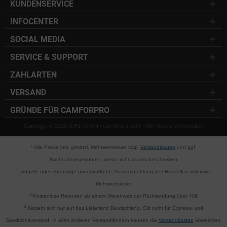
KUNDENSERVICE
INFOCENTER
SOCIAL MEDIA
SERVICE & SUPPORT
ZAHLARTEN
VERSAND
GRÜNDE FÜR CAMFORPRO
Copyright © 2025 S.H1 GmbH / camforpro.com - Alle Rechte vorbehalten
* Alle Preise inkl. gesetzl. Mehrwertsteuer zzgl.
Versandkosten
und ggf.
Nachnahmegebühren, wenn nicht anders beschrieben
1
aktuelle oder ehemalige unverbindliche Preisempfehlung des Herstellers inklusive
Mehrwertsteuer
2
Kostenlose Retouren ab einem Warenwert der Rücksendung über 40€
3
Bezieht sich nur auf das Lieferland Deutschland. Gilt nicht für Express- und
Speditionsversand. In allen anderen Versandländern können die
Versandkosten
abweichen.