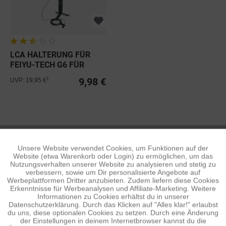
LCA HALTERUNG FÜR
FEIYU-TECH G6 FÜR
GOPRO PRO...
9,98 €
1
UVP: 19,95 €
LA CAMÉRA EMBARQUÉE
Unsere Website verwendet Cookies, um Funktionen auf der
Aktiv
Funktionale
Website (etwa Warenkorb oder Login) zu ermöglichen, um das
Nutzungsverhalten unserer Website zu analysieren und stetig zu
verbessern, sowie um Dir personalisierte Angebote auf
Inaktiv
Tracking
Werbeplattformen Dritter anzubieten. Zudem liefern diese Cookies
Erkenntnisse für Werbeanalysen und Affiliate-Marketing. Weitere
Informationen zu Cookies erhältst du in unserer
Datenschutzerklärung. Durch das Klicken auf "Alles klar!" erlaubst
Inaktiv
Personalisierung
du uns, diese optionalen Cookies zu setzen. Durch eine Änderung
der Einstellungen in deinem Internetbrowser kannst du die