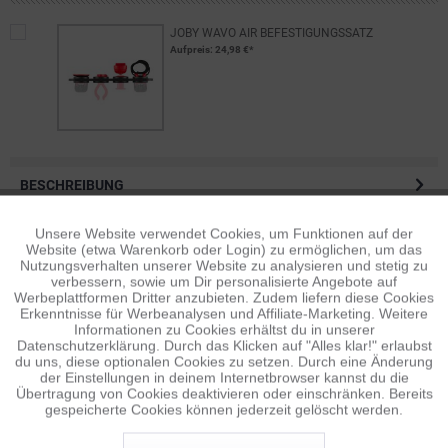
JOBY WAVO AIR BEFESTIGUNGSSATZ
Aufpreis
: 24,98 €*
BESCHREIBUNG
Features Hochwertige und sichere drahtlose 2,4-GHz-
Audioübertragung Einzigartiges modulares...
mehr
Unsere Website verwendet Cookies, um Funktionen auf der
Aktiv
Funktionale
Website (etwa Warenkorb oder Login) zu ermöglichen, um das
Nutzungsverhalten unserer Website zu analysieren und stetig zu
BEWERTUNGEN
0
verbessern, sowie um Dir personalisierte Angebote auf
Inaktiv
Tracking
Werbeplattformen Dritter anzubieten. Zudem liefern diese Cookies
Bewertungen lesen, schreiben und diskutieren...
mehr
Erkenntnisse für Werbeanalysen und Affiliate-Marketing. Weitere
Informationen zu Cookies erhältst du in unserer
ÄHNLICHE ARTIKEL
Datenschutzerklärung. Durch das Klicken auf "Alles klar!" erlaubst
Inaktiv
Personalisierung
du uns, diese optionalen Cookies zu setzen. Durch eine Änderung
Diese Artikel sind dem Produkt ähnlich ...
mehr
der Einstellungen in deinem Internetbrowser kannst du die
Übertragung von Cookies deaktivieren oder einschränken. Bereits
gespeicherte Cookies können jederzeit gelöscht werden.
Inaktiv
Service