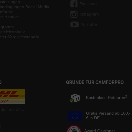
nstellungen
Facebook
bedingungen Social Media
mforpro
Instagram
ter Händler
YouTube
rogramm
gleichstabelle
ter-Vergleichstabelle
D
GRÜNDE FÜR CAMFORPRO
2
Kostenlose Retouren
nden mit DHL
Gratis Versand ab 100,-
€ in DE
Award Gewinner