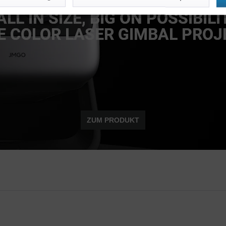
N1 PRO
LL IN SIZE, BIG ON POSSIBILI
E COLOR LASER GIMBAL PRO
ZUM PRODUKT