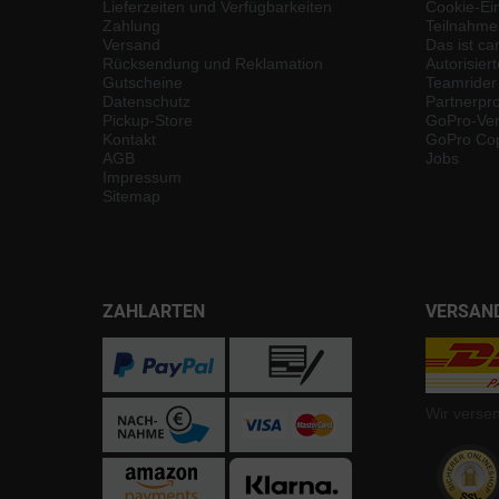
Lieferzeiten und Verfügbarkeiten
Cookie-Ei
Zahlung
Teilnahme
Versand
Das ist ca
Rücksendung und Reklamation
Autorisier
Gutscheine
Teamrider
Datenschutz
Partnerp
Pickup-Store
GoPro-Ver
Kontakt
GoPro Cop
AGB
Jobs
Impressum
Sitemap
ZAHLARTEN
VERSAN
Wir verse