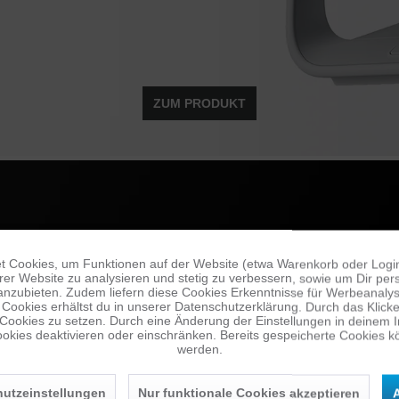
ZUM PRODUKT
 Cookies, um Funktionen auf der Website (etwa Warenkorb oder Logi
er Website zu analysieren und stetig zu verbessern, sowie um Dir pers
anzubieten. Zudem liefern diese Cookies Erkenntnisse für Werbeanalyse
Cookies erhältst du in unserer Datenschutzerklärung. Durch das Klicken 
 Cookies zu setzen. Durch eine Änderung der Einstellungen in deinem 
okies deaktivieren oder einschränken. Bereits gespeicherte Cookies kö
werden.
utzeinstellungen
Nur funktionale Cookies akzeptieren
A