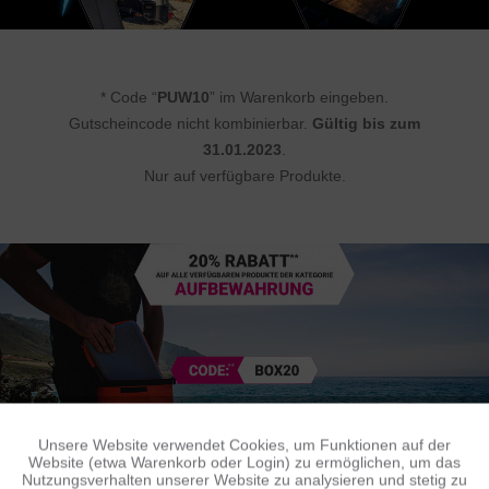
* Code “
PUW10
” im Warenkorb eingeben.
Gutscheincode nicht kombinierbar.
Gültig bis zum
31.01.2023
.
Nur auf verfügbare Produkte.
Unsere Website verwendet Cookies, um Funktionen auf der
Aktiv
Funktionale
Website (etwa Warenkorb oder Login) zu ermöglichen, um das
Nutzungsverhalten unserer Website zu analysieren und stetig zu