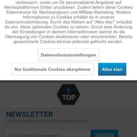
verbessern, sowie um Dir personalisierte Angebote auf
Inaktiv
Tracking
Werbeplattformen Dritter anzubieten. Zudem liefern diese Cookies
Erkenntnisse für Werbeanalysen und Affiliate-Marketing. Weitere
Informationen zu Cookies erhältst du in unserer
Datenschutzerklärung. Durch das Klicken auf "Alles klar!" erlaubst
Inaktiv
Personalisierung
du uns, diese optionalen Cookies zu setzen. Durch eine Änderung
** Code “
BOX20
” im Warenkorb eingeben.
der Einstellungen in deinem Internetbrowser kannst du die
Gutscheincode nicht kombinierbar.
Gültig bis zum
Übertragung von Cookies deaktivieren oder einschränken. Bereits
gespeicherte Cookies können jederzeit gelöscht werden.
31.01.2023
.
Inaktiv
Service
Nur auf verfügbare Produkte.
Datenschutzeinstellungen
Nur funktionale Cookies akzeptieren
Alles klar!
NEWSLETTER
Jetzt anmelden und 10 € Gutschein sichern
SENDEN