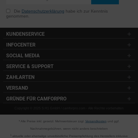
Die
Datenschutzerklärung
habe ich zur Kenntnis
genommen.
KUNDENSERVICE
INFOCENTER
SOCIAL MEDIA
SERVICE & SUPPORT
ZAHLARTEN
VERSAND
GRÜNDE FÜR CAMFORPRO
Copyright © 2025 S.H1 GmbH / camforpro.com - Alle Rechte vorbehalten
* Alle Preise inkl. gesetzl. Mehrwertsteuer zzgl.
Versandkosten
und ggf.
Nachnahmegebühren, wenn nicht anders beschrieben
1
aktuelle oder ehemalige unverbindliche Preisempfehlung des Herstellers inklusive