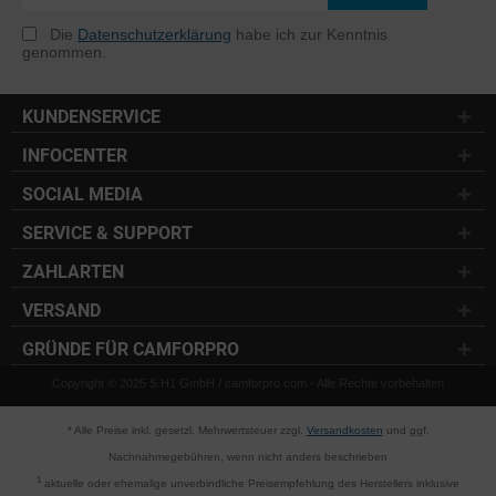
Die
Datenschutzerklärung
habe ich zur Kenntnis
genommen.
KUNDENSERVICE
INFOCENTER
SOCIAL MEDIA
SERVICE & SUPPORT
ZAHLARTEN
VERSAND
GRÜNDE FÜR CAMFORPRO
Copyright © 2025 S.H1 GmbH / camforpro.com - Alle Rechte vorbehalten
* Alle Preise inkl. gesetzl. Mehrwertsteuer zzgl.
Versandkosten
und ggf.
Nachnahmegebühren, wenn nicht anders beschrieben
1
aktuelle oder ehemalige unverbindliche Preisempfehlung des Herstellers inklusive