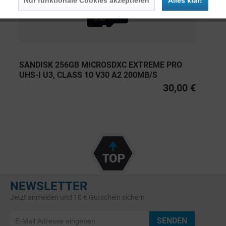
Nur funktionale Cookies akzeptieren
Alles klar!
SANDISK 256GB MICROSDXC EXTREME PRO
UHS-I U3, CLASS 10 V30 A2 200MB/S
30,00 €
NEWSLETTER
Jetzt anmelden und 10 € Gutschein sichern
SENDEN