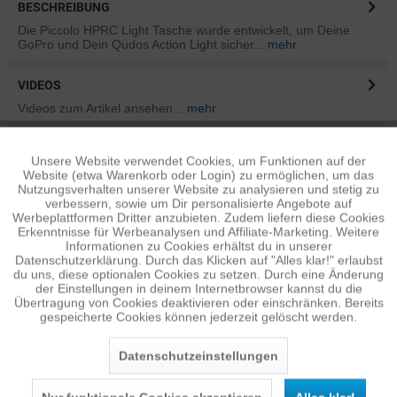
BESCHREIBUNG
Die Piccolo HPRC Light Tasche wurde entwickelt, um Deine
GoPro und Dein Qudos Action Light sicher...
mehr
VIDEOS
Videos zum Artikel ansehen...
mehr
BEWERTUNGEN
0
Unsere Website verwendet Cookies, um Funktionen auf der
Aktiv
Funktionale
Bewertungen lesen, schreiben und diskutieren...
mehr
Website (etwa Warenkorb oder Login) zu ermöglichen, um das
Nutzungsverhalten unserer Website zu analysieren und stetig zu
verbessern, sowie um Dir personalisierte Angebote auf
ÄHNLICHE ARTIKEL
Inaktiv
Tracking
Werbeplattformen Dritter anzubieten. Zudem liefern diese Cookies
Erkenntnisse für Werbeanalysen und Affiliate-Marketing. Weitere
Diese Artikel sind dem Produkt ähnlich ...
mehr
Informationen zu Cookies erhältst du in unserer
Datenschutzerklärung. Durch das Klicken auf "Alles klar!" erlaubst
Inaktiv
Personalisierung
du uns, diese optionalen Cookies zu setzen. Durch eine Änderung
der Einstellungen in deinem Internetbrowser kannst du die
Übertragung von Cookies deaktivieren oder einschränken. Bereits
Persönliche Empfehlungen
gespeicherte Cookies können jederzeit gelöscht werden.
Inaktiv
Service
Datenschutzeinstellungen