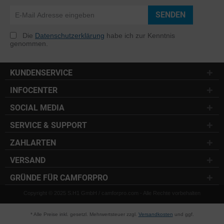
SENDEN
Die
Datenschutzerklärung
habe ich zur Kenntnis
genommen.
KUNDENSERVICE
INFOCENTER
SOCIAL MEDIA
SERVICE & SUPPORT
ZAHLARTEN
VERSAND
GRÜNDE FÜR CAMFORPRO
Copyright © 2025 S.H1 GmbH / camforpro.com - Alle Rechte vorbehalten
* Alle Preise inkl. gesetzl. Mehrwertsteuer zzgl.
Versandkosten
und ggf.