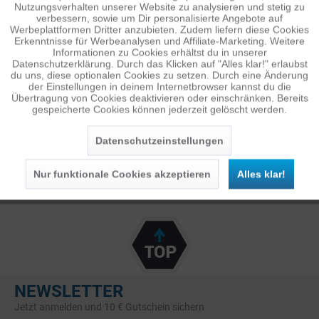
Nutzungsverhalten unserer Website zu analysieren und stetig zu
verbessern, sowie um Dir personalisierte Angebote auf
Inaktiv
Tracking
Werbeplattformen Dritter anzubieten. Zudem liefern diese Cookies
Erkenntnisse für Werbeanalysen und Affiliate-Marketing. Weitere
Informationen zu Cookies erhältst du in unserer
Datenschutzerklärung. Durch das Klicken auf "Alles klar!" erlaubst
Inaktiv
Personalisierung
HOLLYLAND
du uns, diese optionalen Cookies zu setzen. Durch eine Änderung
der Einstellungen in deinem Internetbrowser kannst du die
Übertragung von Cookies deaktivieren oder einschränken. Bereits
gespeicherte Cookies können jederzeit gelöscht werden.
Inaktiv
Service
Datenschutzeinstellungen
Nur funktionale Cookies akzeptieren
Alles klar!
NEWSLETTER
Jetzt anmelden und 10 € Gutschein sichern