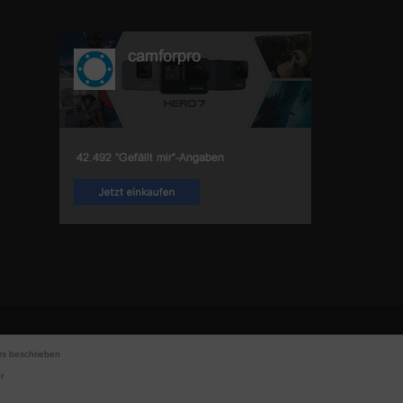
s beschrieben
r