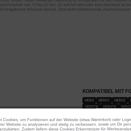
oder Bögen. Diese vielseitige Halterung ist kompatibel mit den meisten G
rchmesser von 10 bis 23 mm. Du kannst eine oder zwei Kameras so befes
Perspektiven erfassen kannst. Eine nicht-reflektierende, mattschwarze O
KOMPATIBEL MIT F
HERO
HERO1
HERO2
HERO7B
HERO7S
HERO
HERO12B
HERO13B
HE
 Cookies, um Funktionen auf der Website (etwa Warenkorb oder Logi
er Website zu analysieren und stetig zu verbessern, sowie um Dir pers
anzubieten. Zudem liefern diese Cookies Erkenntnisse für Werbeanalyse