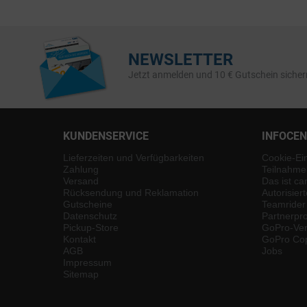
NEWSLETTER
Jetzt anmelden und 10 € Gutschein sicher
KUNDENSERVICE
INFOCE
Lieferzeiten und Verfügbarkeiten
Cookie-Ei
Zahlung
Teilnahme
Versand
Das ist ca
Rücksendung und Reklamation
Autorisier
Gutscheine
Teamrider
Datenschutz
Partnerp
Pickup-Store
GoPro-Ver
Kontakt
GoPro Cop
AGB
Jobs
Impressum
Sitemap