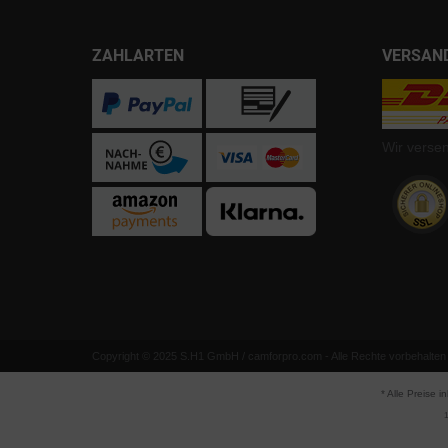
ZAHLARTEN
VERSAN
Wir verse
Copyright © 2025 S.H1 GmbH / camforpro.com - Alle Rechte vorbehalten
* Alle Preise i
1