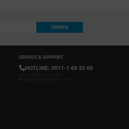
SENDEN
SERVICE & SUPPORT
HOTLINE:
0511-1 69 33 60
Mo-Fr 10.00-17.00 Uhr
support@camforpro.com