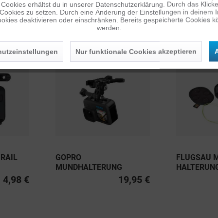
Cookies erhältst du in unserer Datenschutzerklärung. Durch das Klicken 
 Cookies zu setzen. Durch eine Änderung der Einstellungen in deinem 
okies deaktivieren oder einschränken. Bereits gespeicherte Cookies kö
werden.
utzeinstellungen
Nur funktionale Cookies akzeptieren
A
 RAIL
GOPRO
FLUGSAU 
MUNDHALTERUNG
HALTERUN
4,98 €
19,95 €