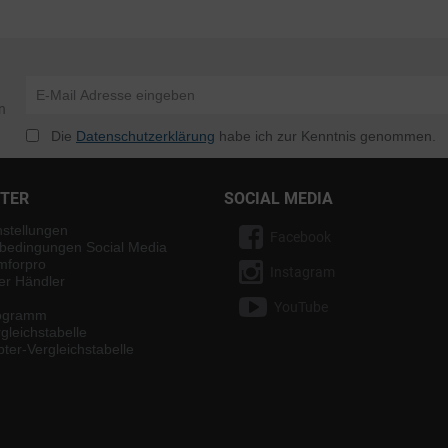
n
Die
Datenschutzerklärung
habe ich zur Kenntnis genommen.
NTER
SOCIAL MEDIA
nstellungen
Facebook
bedingungen Social Media
mforpro
Instagram
ter Händler
YouTube
rogramm
gleichstabelle
ter-Vergleichstabelle