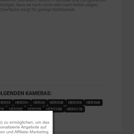
ewehren, Revolvern, Airsoft-, Paintball- und Luftgewehren
tigen, dass sie nach vorne oder nach hinten zeigen,
berfläche sorgt für geringe Sichtbarkeit.
OLGENDEN KAMERAS:
HERO3
HERO3+
HERO4
HERO5B
HERO5S
HERO6B
7W
HERO8B
HERO9B
HERO10B
HERO11B
ROS
MAX
n) zu ermöglichen, um das
Aktiv
onalisierte Angebote auf
n und Affiliate-Marketing.