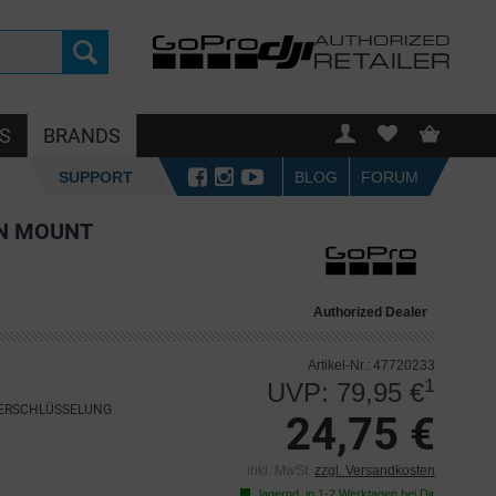
S
BRANDS
SUPPORT
BLOG
FORUM
N MOUNT
Authorized Dealer
Artikel-Nr.: 47720233
1
UVP: 79,95 €
VERSCHLÜSSELUNG
24,75 €
inkl. MwSt.
zzgl. Versandkosten
lagernd, in 1-2 Werktagen bei Dir