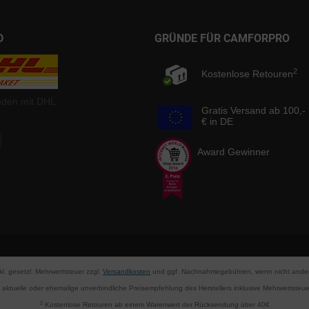
D
GRÜNDE FÜR CAMFORPRO
2
Kostenlose Retouren
nden mit DHL
Gratis Versand ab 100,-
€ in DE
Award Gewinner
nkl. gesetzl. Mehrwertsteuer zzgl.
Versandkosten
und ggf. Nachnahmegebühren, wenn nicht ander
aktuelle oder ehemalige unverbindliche Preisempfehlung des Herstellers inklusive Mehrwertsteue
2
Kostenlose Retouren ab einem Warenwert der Rücksendung über 40€