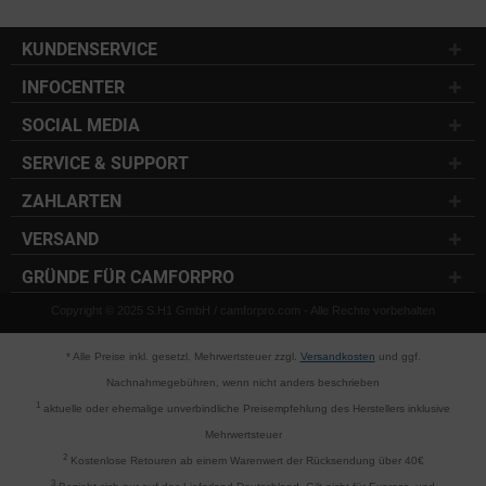
KUNDENSERVICE
INFOCENTER
SOCIAL MEDIA
SERVICE & SUPPORT
ZAHLARTEN
VERSAND
GRÜNDE FÜR CAMFORPRO
Copyright © 2025 S.H1 GmbH / camforpro.com - Alle Rechte vorbehalten
* Alle Preise inkl. gesetzl. Mehrwertsteuer zzgl.
Versandkosten
und ggf.
Nachnahmegebühren, wenn nicht anders beschrieben
1
aktuelle oder ehemalige unverbindliche Preisempfehlung des Herstellers inklusive
Mehrwertsteuer
2
Kostenlose Retouren ab einem Warenwert der Rücksendung über 40€
3