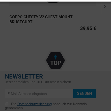
GOPRO CHESTY V2 CHEST MOUNT
BRUSTGURT
39,95 €
NEWSLETTER
Jetzt anmelden und 10 € Gutschein sichern
SENDEN
Die
Datenschutzerklärung
habe ich zur Kenntnis
genommen.