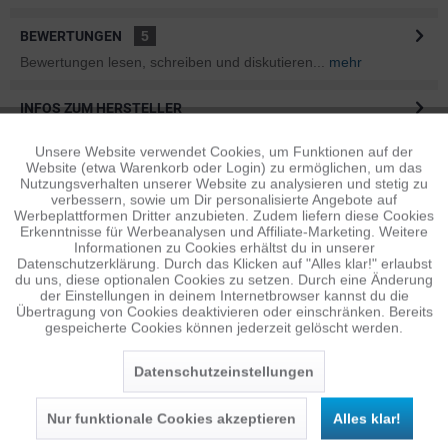
BEWERTUNGEN
5
Bewertungen lesen, schreiben und diskutieren...
mehr
INFOS ZUM HERSTELLER
Folgende Infos zum Hersteller sind verfübar......
mehr
Unsere Website verwendet Cookies, um Funktionen auf der
Aktiv
Funktionale
Website (etwa Warenkorb oder Login) zu ermöglichen, um das
ÄHNLICHE ARTIKEL
Nutzungsverhalten unserer Website zu analysieren und stetig zu
verbessern, sowie um Dir personalisierte Angebote auf
Diese Artikel sind dem Produkt ähnlich ...
mehr
Inaktiv
Tracking
Werbeplattformen Dritter anzubieten. Zudem liefern diese Cookies
Erkenntnisse für Werbeanalysen und Affiliate-Marketing. Weitere
Informationen zu Cookies erhältst du in unserer
Datenschutzerklärung. Durch das Klicken auf "Alles klar!" erlaubst
Inaktiv
Personalisierung
du uns, diese optionalen Cookies zu setzen. Durch eine Änderung
Persönliche Empfehlungen
der Einstellungen in deinem Internetbrowser kannst du die
Übertragung von Cookies deaktivieren oder einschränken. Bereits
gespeicherte Cookies können jederzeit gelöscht werden.
Inaktiv
Service
Datenschutzeinstellungen
Nur funktionale Cookies akzeptieren
Alles klar!