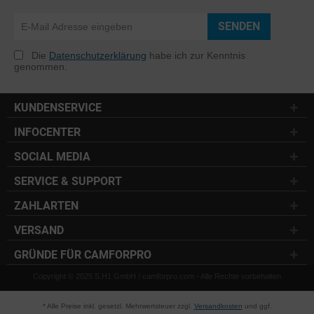
SENDEN
Die
Datenschutzerklärung
habe ich zur Kenntnis
genommen.
KUNDENSERVICE
INFOCENTER
SOCIAL MEDIA
SERVICE & SUPPORT
ZAHLARTEN
VERSAND
GRÜNDE FÜR CAMFORPRO
Copyright © 2025 S.H1 GmbH / camforpro.com - Alle Rechte vorbehalten
* Alle Preise inkl. gesetzl. Mehrwertsteuer zzgl.
Versandkosten
und ggf.