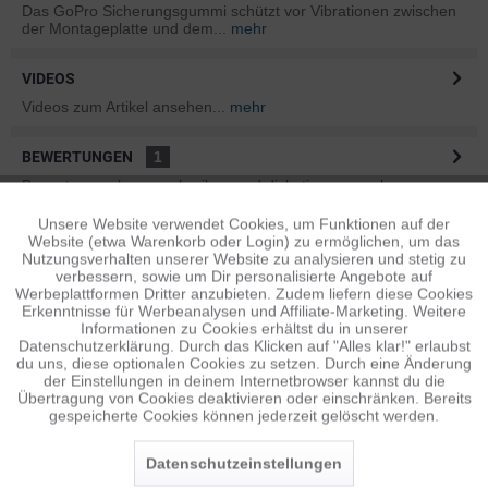
Das GoPro Sicherungsgummi schützt vor Vibrationen zwischen
der Montageplatte und dem...
mehr
VIDEOS
Videos zum Artikel ansehen...
mehr
BEWERTUNGEN
1
Bewertungen lesen, schreiben und diskutieren...
mehr
Unsere Website verwendet Cookies, um Funktionen auf der
Aktiv
Funktionale
INFOS ZUM HERSTELLER
Website (etwa Warenkorb oder Login) zu ermöglichen, um das
Nutzungsverhalten unserer Website zu analysieren und stetig zu
Folgende Infos zum Hersteller sind verfübar......
mehr
verbessern, sowie um Dir personalisierte Angebote auf
Inaktiv
Tracking
Werbeplattformen Dritter anzubieten. Zudem liefern diese Cookies
Erkenntnisse für Werbeanalysen und Affiliate-Marketing. Weitere
ÄHNLICHE ARTIKEL
Informationen zu Cookies erhältst du in unserer
Diese Artikel sind dem Produkt ähnlich ...
mehr
Datenschutzerklärung. Durch das Klicken auf "Alles klar!" erlaubst
Inaktiv
Personalisierung
du uns, diese optionalen Cookies zu setzen. Durch eine Änderung
der Einstellungen in deinem Internetbrowser kannst du die
Übertragung von Cookies deaktivieren oder einschränken. Bereits
gespeicherte Cookies können jederzeit gelöscht werden.
Inaktiv
Service
Persönliche Empfehlungen
Datenschutzeinstellungen