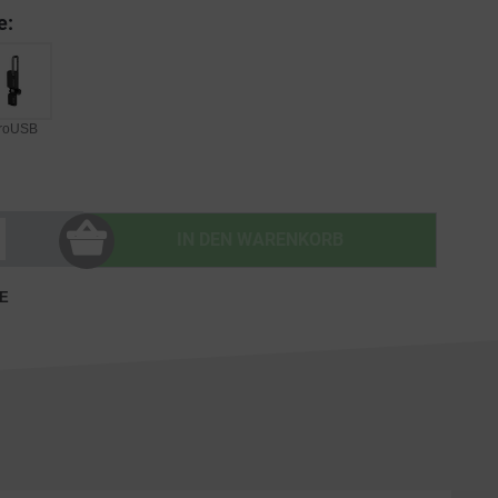
e:
roUSB
IN DEN
WARENKORB
E