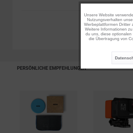
Unsere Website verwendet
Funktionale
Nutzungsverhalten unser
Werbeplattformen Dritter 
Weitere Informationen zu 
Tracking
du uns, diese optionalen
die Übertragung von Co
Personalisierung
Datensch
PERSÖNLICHE EMPFEHLUNGEN
Service