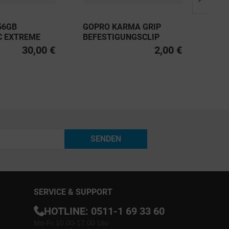
56GB
GOPRO KARMA GRIP
GOP
C EXTREME
BEFESTIGUNGSCLIP
CHA
U3, CLASS 10
30,00 €
2,00 €
0MB/S
SENDEN
SERVICE & SUPPORT
HOTLINE:
0511-1 69 33 60
Mo-Fr 10.00-17.00 Uhr