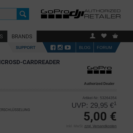
S
BRANDS
SUPPORT
BLOG
FORUM
MICROSD-CARDREADER
Authorized Dealer
Artikel-Nr.: 53264354
1
UVP: 29,95 €
VERSCHLÜSSELUNG
5,00 €
inkl. MwSt.
zzgl. Versandkosten