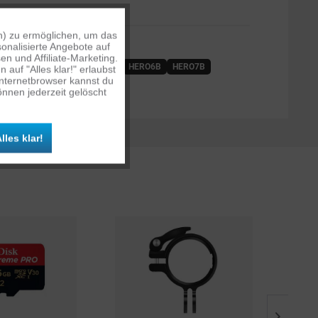
n) zu ermöglichen, um das
Aktiv
OLGENDEN KAMERAS:
onalisierte Angebote auf
n und Affiliate-Marketing.
HERO4
HERO5B
HERO5S
HERO6B
HERO7B
auf "Alles klar!" erlaubst
Inaktiv
Internetbrowser kannst du
S
nnen jederzeit gelöscht
Inaktiv
lles klar!
Inaktiv