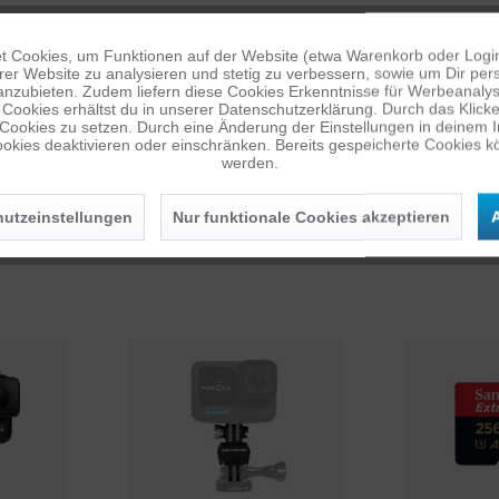
 Cookies, um Funktionen auf der Website (etwa Warenkorb oder Logi
KOMPATIBEL MIT F
er Website zu analysieren und stetig zu verbessern, sowie um Dir pers
anzubieten. Zudem liefern diese Cookies Erkenntnisse für Werbeanalyse
HERO
HERO3
HERO3+
Cookies erhältst du in unserer Datenschutzerklärung. Durch das Klicken 
 Cookies zu setzen. Durch eine Änderung der Einstellungen in deinem 
HERO7S
HERO7W
HERO
okies deaktivieren oder einschränken. Bereits gespeicherte Cookies kö
werden.
utzeinstellungen
Nur funktionale Cookies akzeptieren
A