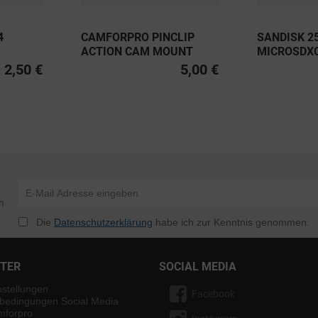
4
CAMFORPRO PINCLIP
SANDISK 2
ACTION CAM MOUNT
MICROSDX
MADE BY FIDLOCK
PRO UHS-I 
2,50 €
5,00 €
V30 A2 20
n
Die
Datenschutzerklärung
habe ich zur Kenntnis genommen.
NTER
SOCIAL MEDIA
nstellungen
Facebook
bedingungen Social Media
mforpro