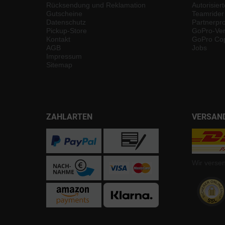
Rücksendung und Reklamation
Autorisier
Gutscheine
Teamrider
Datenschutz
Partnerp
Pickup-Store
GoPro-Ver
Kontakt
GoPro Cop
AGB
Jobs
Impressum
Sitemap
ZAHLARTEN
VERSAN
Wir verse