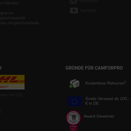
Instagram
ter Händler
YouTube
rogramm
gleichstabelle
ter-Vergleichstabelle
D
GRÜNDE FÜR CAMFORPRO
2
Kostenlose Retouren
nden mit DHL
Gratis Versand ab 100,-
€ in DE
Award Gewinner