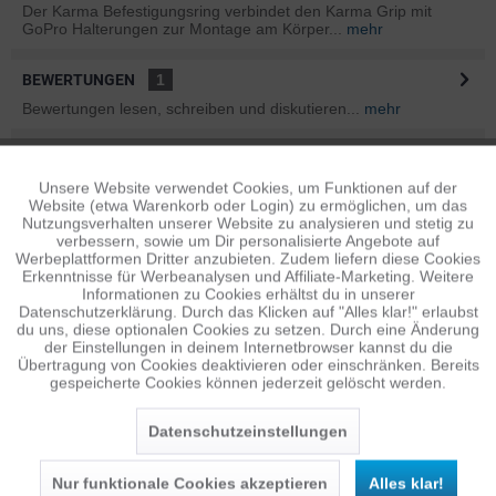
Der Karma Befestigungsring verbindet den Karma Grip mit
GoPro Halterungen zur Montage am Körper...
mehr
BEWERTUNGEN
1
Bewertungen lesen, schreiben und diskutieren...
mehr
INFOS ZUM HERSTELLER
Unsere Website verwendet Cookies, um Funktionen auf der
Aktiv
Folgende Infos zum Hersteller sind verfübar......
mehr
Funktionale
Website (etwa Warenkorb oder Login) zu ermöglichen, um das
Nutzungsverhalten unserer Website zu analysieren und stetig zu
ÄHNLICHE ARTIKEL
verbessern, sowie um Dir personalisierte Angebote auf
Inaktiv
Tracking
Werbeplattformen Dritter anzubieten. Zudem liefern diese Cookies
Diese Artikel sind dem Produkt ähnlich ...
mehr
Erkenntnisse für Werbeanalysen und Affiliate-Marketing. Weitere
Informationen zu Cookies erhältst du in unserer
Datenschutzerklärung. Durch das Klicken auf "Alles klar!" erlaubst
Inaktiv
Personalisierung
du uns, diese optionalen Cookies zu setzen. Durch eine Änderung
der Einstellungen in deinem Internetbrowser kannst du die
Übertragung von Cookies deaktivieren oder einschränken. Bereits
Persönliche Empfehlungen
gespeicherte Cookies können jederzeit gelöscht werden.
Inaktiv
Service
Datenschutzeinstellungen
Nur funktionale Cookies akzeptieren
Alles klar!