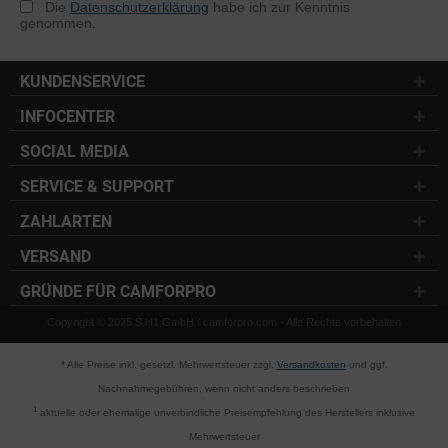
Die
Datenschutzerklärung
habe ich zur Kenntnis
genommen.
KUNDENSERVICE
INFOCENTER
SOCIAL MEDIA
SERVICE & SUPPORT
ZAHLARTEN
VERSAND
GRÜNDE FÜR CAMFORPRO
Copyright © 2025 S.H1 GmbH / camforpro.com - Alle Rechte vorbehalten
* Alle Preise inkl. gesetzl. Mehrwertsteuer zzgl.
Versandkosten
und ggf.
Nachnahmegebühren, wenn nicht anders beschrieben
1
aktuelle oder ehemalige unverbindliche Preisempfehlung des Herstellers inklusive
Mehrwertsteuer