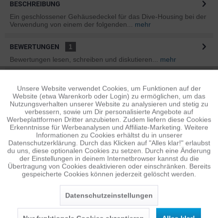
BESCHREIBUNG
Ein geschlossener Gehäusedeckel für das Dive-Housing bei der
Verwendung von einem der folgenden...
mehr
BEWERTUNGEN
1
Bewertungen lesen, schreiben und diskutieren...
mehr
INFOS ZUM HERSTELLER
Unsere Website verwendet Cookies, um Funktionen auf der
Aktiv
Funktionale
Folgende Infos zum Hersteller sind verfübar......
mehr
Website (etwa Warenkorb oder Login) zu ermöglichen, um das
Nutzungsverhalten unserer Website zu analysieren und stetig zu
verbessern, sowie um Dir personalisierte Angebote auf
ÄHNLICHE ARTIKEL
Inaktiv
Tracking
Werbeplattformen Dritter anzubieten. Zudem liefern diese Cookies
Erkenntnisse für Werbeanalysen und Affiliate-Marketing. Weitere
Diese Artikel sind dem Produkt ähnlich ...
mehr
Informationen zu Cookies erhältst du in unserer
Datenschutzerklärung. Durch das Klicken auf "Alles klar!" erlaubst
Inaktiv
Personalisierung
du uns, diese optionalen Cookies zu setzen. Durch eine Änderung
der Einstellungen in deinem Internetbrowser kannst du die
Übertragung von Cookies deaktivieren oder einschränken. Bereits
Persönliche Empfehlungen
gespeicherte Cookies können jederzeit gelöscht werden.
Inaktiv
Service
Datenschutzeinstellungen