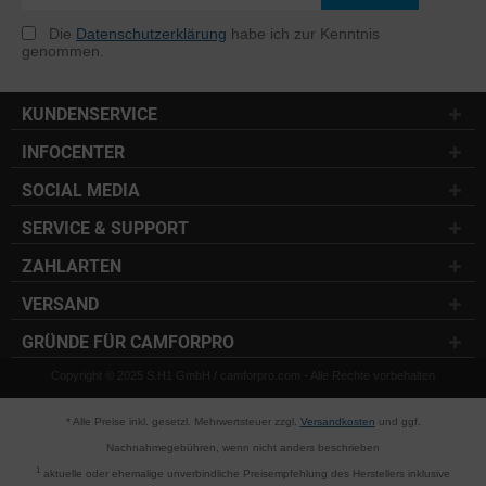
Die
Datenschutzerklärung
habe ich zur Kenntnis
genommen.
KUNDENSERVICE
INFOCENTER
SOCIAL MEDIA
SERVICE & SUPPORT
ZAHLARTEN
VERSAND
GRÜNDE FÜR CAMFORPRO
Copyright © 2025 S.H1 GmbH / camforpro.com - Alle Rechte vorbehalten
* Alle Preise inkl. gesetzl. Mehrwertsteuer zzgl.
Versandkosten
und ggf.
Nachnahmegebühren, wenn nicht anders beschrieben
1
aktuelle oder ehemalige unverbindliche Preisempfehlung des Herstellers inklusive