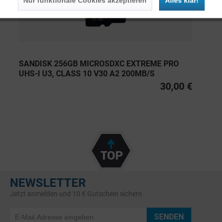
Nur funktionale Cookies akzeptieren
Alles klar!
SANDISK 256GB MICROSDXC EXTREME PRO
UHS-I U3, CLASS 10 V30 A2 200MB/S
30,00 €
NEWSLETTER
Jetzt anmelden und 10 € Gutschein sichern
SENDEN