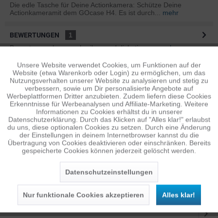
Die edle Tasche für Deine Actionkamera: Schütze Deine
Actionkameramit dem GOcase H4. Es ist durch...
mehr
BEWERTUNGEN
1
Bewertungen lesen, schreiben und diskutieren...
mehr
Unsere Website verwendet Cookies, um Funktionen auf der
Aktiv
Funktionale
ÄHNLICHE ARTIKEL
Website (etwa Warenkorb oder Login) zu ermöglichen, um das
Nutzungsverhalten unserer Website zu analysieren und stetig zu
Diese Artikel sind dem Produkt ähnlich ...
mehr
verbessern, sowie um Dir personalisierte Angebote auf
Inaktiv
Tracking
Werbeplattformen Dritter anzubieten. Zudem liefern diese Cookies
Erkenntnisse für Werbeanalysen und Affiliate-Marketing. Weitere
Informationen zu Cookies erhältst du in unserer
Datenschutzerklärung. Durch das Klicken auf "Alles klar!" erlaubst
Inaktiv
Personalisierung
Persönliche Empfehlungen
du uns, diese optionalen Cookies zu setzen. Durch eine Änderung
der Einstellungen in deinem Internetbrowser kannst du die
Übertragung von Cookies deaktivieren oder einschränken. Bereits
gespeicherte Cookies können jederzeit gelöscht werden.
Inaktiv
Service
Datenschutzeinstellungen
Nur funktionale Cookies akzeptieren
Alles klar!