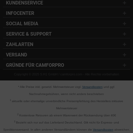
KUNDENSERVICE
INFOCENTER
SOCIAL MEDIA
SERVICE & SUPPORT
ZAHLARTEN
VERSAND
GRÜNDE FÜR CAMFORPRO
Copyright © 2025 S.H1 GmbH / camforpro.com - Alle Rechte vorbehalten
* Alle Preise inkl. gesetzl. Mehrwertsteuer zzgl.
Versandkosten
und ggf.
Nachnahmegebühren, wenn nicht anders beschrieben
1
aktuelle oder ehemalige unverbindliche Preisempfehlung des Herstellers inklusive
Mehrwertsteuer
2
Kostenlose Retouren ab einem Warenwert der Rücksendung über 40€
3
Bezieht sich nur auf das Lieferland Deutschland. Gilt nicht für Express- und
Speditionsversand. In allen anderen Versandländern können die
Versandkosten
abweichen.