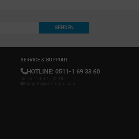
SENDEN
SERVICE & SUPPORT
HOTLINE:
0511-1 69 33 60
Mo-Fr 10.00-17.00 Uhr
support@camforpro.com