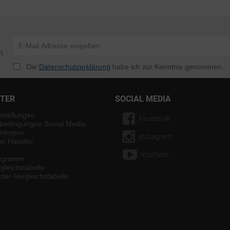
n
Die
Datenschutzerklärung
habe ich zur Kenntnis genommen.
NTER
SOCIAL MEDIA
nstellungen
Facebook
bedingungen Social Media
mforpro
Instagram
ter Händler
YouTube
rogramm
gleichstabelle
ter-Vergleichstabelle