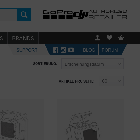
S
BRANDS
SUPPORT
BLOG
FORUM
SORTIERUNG:
ARTIKEL PRO SEITE: