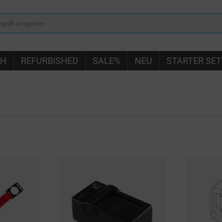
IH
REFURBISHED
SALE%
NEU
STARTER SET