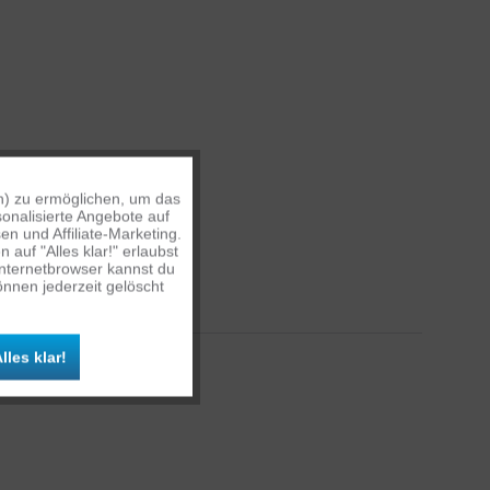
n) zu ermöglichen, um das
Aktiv
onalisierte Angebote auf
n und Affiliate-Marketing.
auf "Alles klar!" erlaubst
Inaktiv
Internetbrowser kannst du
nnen jederzeit gelöscht
Inaktiv
lles klar!
Inaktiv