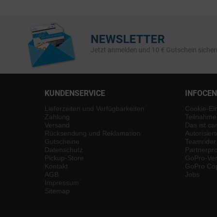
NEWSLETTER
Jetzt anmelden und 10 € Gutschein sicher
KUNDENSERVICE
INFOCE
Lieferzeiten und Verfügbarkeiten
Cookie-Ei
Zahlung
Teilnahme
Versand
Das ist ca
Rücksendung und Reklamation
Autorisier
Gutscheine
Teamrider
Datenschutz
Partnerp
Pickup-Store
GoPro-Ver
Kontakt
GoPro Cop
AGB
Jobs
Impressum
Sitemap