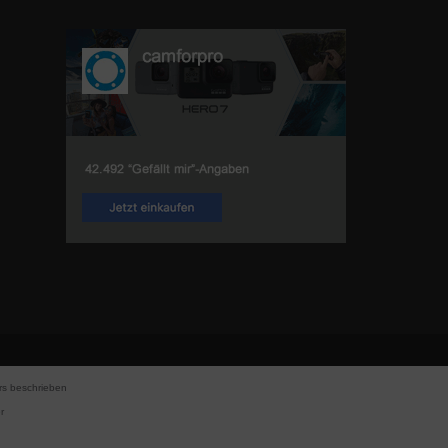
s beschrieben
r