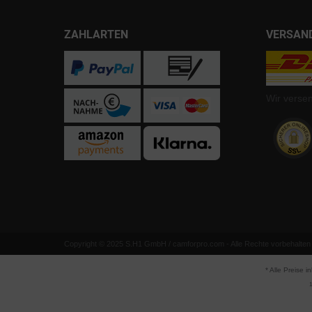
ZAHLARTEN
VERSAN
Wir verse
Copyright © 2025 S.H1 GmbH / camforpro.com - Alle Rechte vorbehalten
* Alle Preise i
1