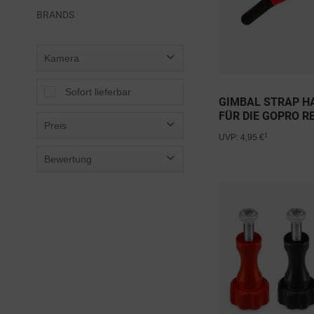
BRANDS
Kamera
Sofort lieferbar
GIMBAL STRAP H
FÜR DIE GOPRO R
Preis
HERO1+2
1
UVP: 4,95 €
Bewertung
von
0,25 €
bis
2,48 €
& mehr
& mehr
& mehr
& mehr