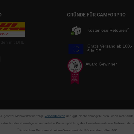
D
GRÜNDE FÜR CAMFORPRO
2
Kostenlose Retouren
nden mit DHL
Gratis Versand ab 100,-
€ in DE
Award Gewinner
nkl. gesetzl. Mehrwertsteuer zzgl.
Versandkosten
und ggf. Nachnahmegebühren, wenn nicht ander
aktuelle oder ehemalige unverbindliche Preisempfehlung des Herstellers inklusive Mehrwertsteue
2
Kostenlose Retouren ab einem Warenwert der Rücksendung über 40€