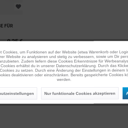
E FÜR
0,25 €
 Cookies, um Funktionen auf der Website (etwa Warenkorb oder Logi
er Website zu analysieren und stetig zu verbessern, sowie um Dir pers
anzubieten. Zudem liefern diese Cookies Erkenntnisse für Werbeanalyse
Cookies erhältst du in unserer Datenschutzerklärung. Durch das Klicken 
 Cookies zu setzen. Durch eine Änderung der Einstellungen in deinem 
okies deaktivieren oder einschränken. Bereits gespeicherte Cookies kö
werden.
utzeinstellungen
Nur funktionale Cookies akzeptieren
A