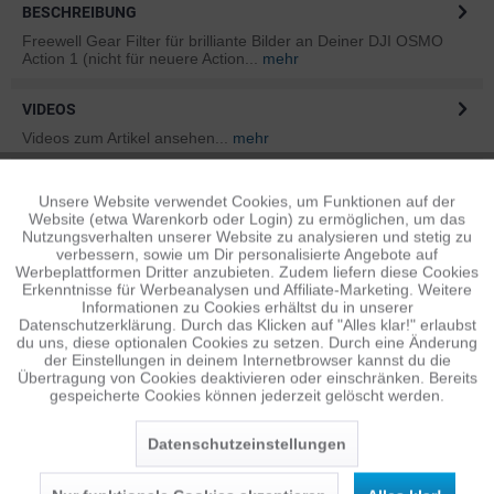
BESCHREIBUNG
Freewell Gear Filter für brilliante Bilder an Deiner DJI OSMO
Action 1 (nicht für neuere Action...
mehr
VIDEOS
Videos zum Artikel ansehen...
mehr
BEWERTUNGEN
1
Unsere Website verwendet Cookies, um Funktionen auf der
Aktiv
Funktionale
Bewertungen lesen, schreiben und diskutieren...
mehr
Website (etwa Warenkorb oder Login) zu ermöglichen, um das
Nutzungsverhalten unserer Website zu analysieren und stetig zu
verbessern, sowie um Dir personalisierte Angebote auf
Inaktiv
ÄHNLICHE ARTIKEL
Tracking
Werbeplattformen Dritter anzubieten. Zudem liefern diese Cookies
Erkenntnisse für Werbeanalysen und Affiliate-Marketing. Weitere
Diese Artikel sind dem Produkt ähnlich ...
mehr
Informationen zu Cookies erhältst du in unserer
Datenschutzerklärung. Durch das Klicken auf "Alles klar!" erlaubst
Inaktiv
Personalisierung
du uns, diese optionalen Cookies zu setzen. Durch eine Änderung
der Einstellungen in deinem Internetbrowser kannst du die
Übertragung von Cookies deaktivieren oder einschränken. Bereits
Persönliche Empfehlungen
gespeicherte Cookies können jederzeit gelöscht werden.
Inaktiv
Service
Datenschutzeinstellungen