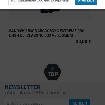
Nur funktionale Cookies akzeptieren
Alles klar!
SANDISK 256GB MICROSDXC EXTREME PRO
UHS-I U3, CLASS 10 V30 A2 200MB/S
30,00 €
NEWSLETTER
Jetzt anmelden und 10 € Gutschein sichern
SENDEN