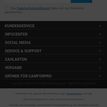
Die
Datenschutzerklärung
habe ich zur Kenntnis
genommen.
KUNDENSERVICE
INFOCENTER
SOCIAL MEDIA
SERVICE & SUPPORT
ZAHLARTEN
VERSAND
GRÜNDE FÜR CAMFORPRO
Copyright © 2025 S.H1 GmbH / camforpro.com - Alle Rechte vorbehalten
* Alle Preise inkl. gesetzl. Mehrwertsteuer zzgl.
Versandkosten
und ggf.
Nachnahmegebühren, wenn nicht anders beschrieben
1
aktuelle oder ehemalige unverbindliche Preisempfehlung des Herstellers inklusive