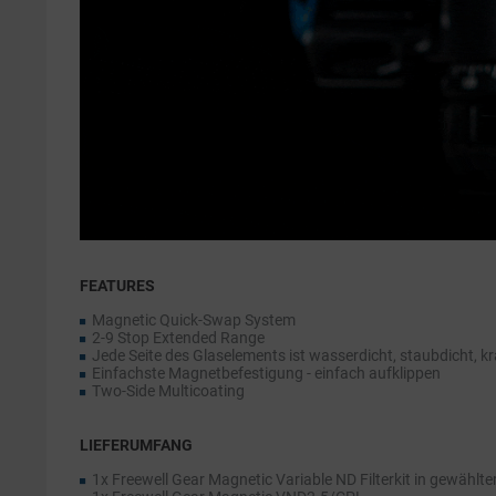
FEATURES
Magnetic Quick-Swap System
2-9 Stop Extended Range
Jede Seite des Glaselements ist wasserdicht, staubdicht, k
Einfachste Magnetbefestigung - einfach aufklippen
Two-Side Multicoating
LIEFERUMFANG
1x Freewell Gear Magnetic Variable ND Filterkit in gewählt