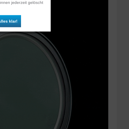
nnen jederzeit gelöscht
Inaktiv
lles klar!
Inaktiv