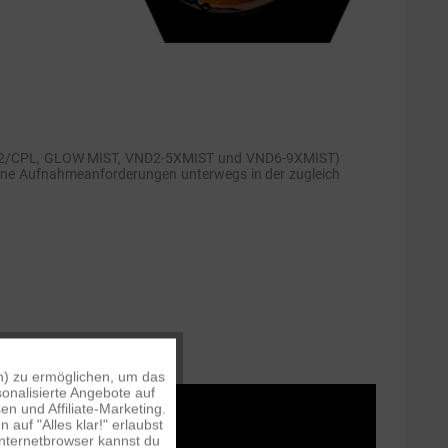
ND32/CPL, GLOW MIST, VND2-5XMIST und VND6-9XMIST)
eine Aufnahmeanforderungen unterwegs in der zugleich
n) zu ermöglichen, um das
Aktiv
onalisierte Angebote auf
n und Affiliate-Marketing.
auf "Alles klar!" erlaubst
Inaktiv
Internetbrowser kannst du