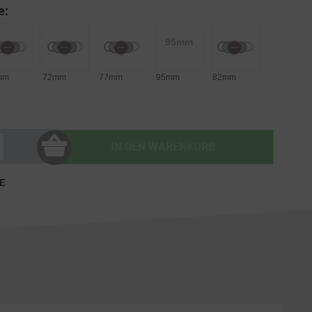
e:
95mm
mm
72mm
77mm
95mm
82mm
IN DEN
WARENKORB
E