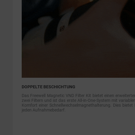
DOPPELTE BESCHICHTUNG
Das Freewell Magnetic VND Filter Kit bietet einen erweiter
zwei Filtern und ist das erste All-in-One-System mit variabl
Komfort einer Schnellwechselmagnethalterung. Dies bietet 
jeden Aufnahmebedarf.