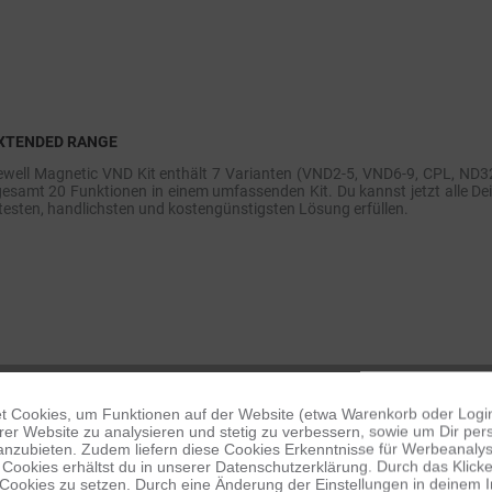
XTENDED RANGE
ewell Magnetic VND Kit enthält 7 Varianten (VND2-5, VND6-9, CPL, 
gesamt 20 Funktionen in einem umfassenden Kit. Du kannst jetzt alle D
esten, handlichsten und kostengünstigsten Lösung erfüllen.
 Cookies, um Funktionen auf der Website (etwa Warenkorb oder Logi
er Website zu analysieren und stetig zu verbessern, sowie um Dir pers
anzubieten. Zudem liefern diese Cookies Erkenntnisse für Werbeanalyse
Cookies erhältst du in unserer Datenschutzerklärung. Durch das Klicken 
 Cookies zu setzen. Durch eine Änderung der Einstellungen in deinem 