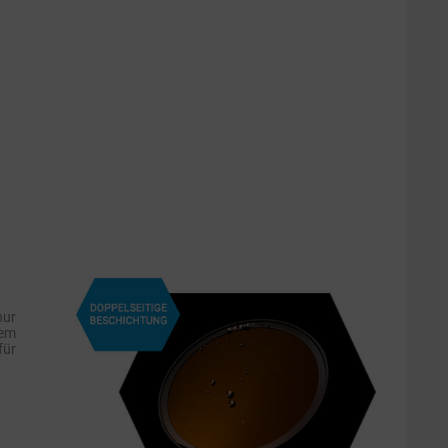
nur
dem
für