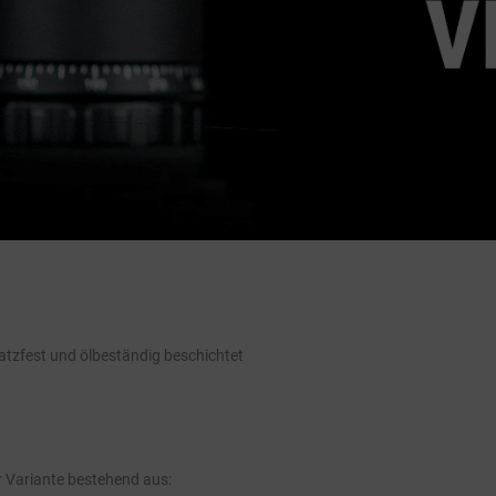
ratzfest und ölbeständig beschichtet
er Variante bestehend aus: