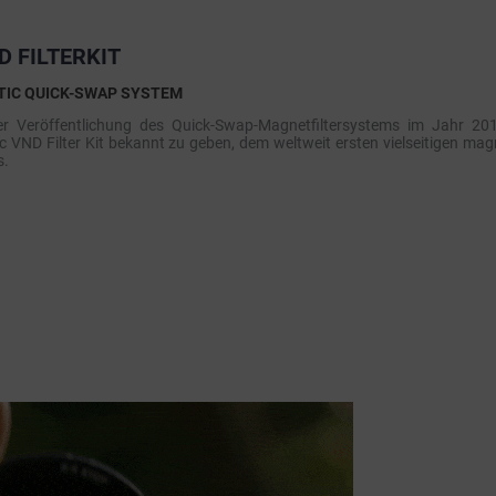
 FILTERKIT
IC QUICK-SWAP SYSTEM
r Veröffentlichung des Quick-Swap-Magnetfiltersystems im Jahr 201
 VND Filter Kit bekannt zu geben, dem weltweit ersten vielseitigen magn
s.