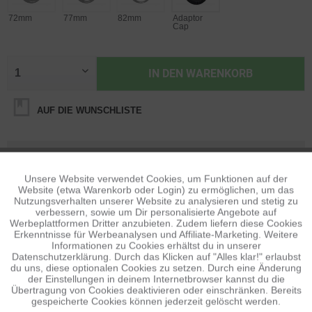
72mm
77mm
82mm
Adaptor
Cap
IN DEN
WARENKORB
AUF DIE WUNSCHLISTE
BESCHREIBUNG
Adapterring für verschiedene Durchmesser Lieferumfang 1x
Unsere Website verwendet Cookies, um Funktionen auf der
Aktiv
Funktionale
Freewell Gear K2 Step Up Ring in...
Website (etwa Warenkorb oder Login) zu ermöglichen, um das
mehr
Nutzungsverhalten unserer Website zu analysieren und stetig zu
verbessern, sowie um Dir personalisierte Angebote auf
Inaktiv
BEWERTUNGEN
Tracking
0
Werbeplattformen Dritter anzubieten. Zudem liefern diese Cookies
Erkenntnisse für Werbeanalysen und Affiliate-Marketing. Weitere
Bewertungen lesen, schreiben und diskutieren...
mehr
Informationen zu Cookies erhältst du in unserer
Datenschutzerklärung. Durch das Klicken auf "Alles klar!" erlaubst
Inaktiv
Personalisierung
du uns, diese optionalen Cookies zu setzen. Durch eine Änderung
ÄHNLICHE ARTIKEL
der Einstellungen in deinem Internetbrowser kannst du die
Übertragung von Cookies deaktivieren oder einschränken. Bereits
Diese Artikel sind dem Produkt ähnlich ...
mehr
gespeicherte Cookies können jederzeit gelöscht werden.
Inaktiv
Service