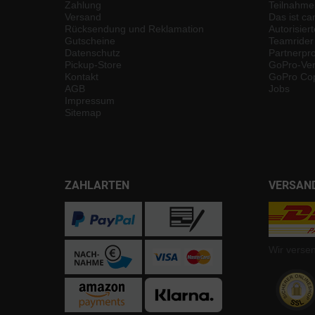
Zahlung
Teilnahme
Versand
Das ist ca
Rücksendung und Reklamation
Autorisier
Gutscheine
Teamrider
Datenschutz
Partnerp
Pickup-Store
GoPro-Ver
Kontakt
GoPro Cop
AGB
Jobs
Impressum
Sitemap
ZAHLARTEN
VERSAN
Wir verse