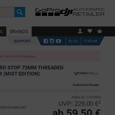
S
BRANDS
SUPPORT
BLOG
FORUM
r noch nicht lieferbar.
ARD STOP 72MM THREADED
 (MIST EDITION)
Authorized Dealer
Artikel-Nr.: 77104503
1
UVP: 229,00 €
VERSCHLÜSSELUNG
ab 59,50 €