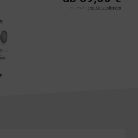
inkl. MwSt.
zzgl. Versandkosten
e:
 Stop
t
ion)
E