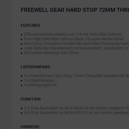
FREEWELL GEAR HARD STOP 72MM THREA
FEATURES
Diffusionsstärke (Nebel) von 1/8 mit VND (Mist Edition)
Pure High Definition Optical Glass 18Layers Multicoated
Hard Stop Threaded Variable ND verhindert Kreuzpolarisa
Jede Seite des Glaselements ist wasserdicht, staubdicht, k
Einfachste Montage des Filters
LIEFERUMFANG
1x Freewell Gear Hard Stop 72mm Threaded Variable ND (Mi
1x Objektivkappe
1x Reinigungstuch
FUNKTION
2-5 Stop äquivalent zu ND4-ND32 ist am besten geeignet f
6-9 Stop äquivalent zu ND64-ND512 ist am besten geeignet 
HINWEISE