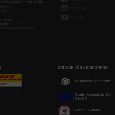
bedingungen Social Media
mforpro
Instagram
ter Händler
YouTube
rogramm
gleichstabelle
ter-Vergleichstabelle
D
GRÜNDE FÜR CAMFORPRO
2
Kostenlose Retouren
nden mit DHL
Gratis Versand ab 100,-
€ in DE
Award Gewinner