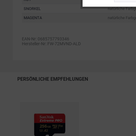
Service
SNORKEL
natürliche Farb
MAGENTA
natürliche Farb
EAN-Nr: 0685757793346
Hersteller-Nr: FW-72MVND-ALD
PERSÖNLICHE EMPFEHLUNGEN