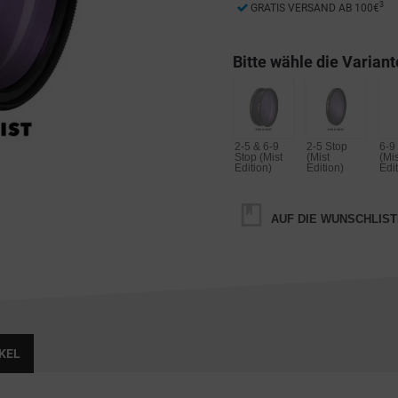
3
GRATIS VERSAND AB 100€
Bitte wähle die Variant
2-5 & 6-9
2-5 Stop
6-9
Stop (Mist
(Mist
(Mis
Edition)
Edition)
Edit
AUF DIE WUNSCHLIST
KEL