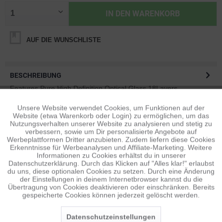
IN DEN
WARENKORB
AUF DIE WUNSCHLISTE
BESCHREIBUNG
Features Pure High Definition Optical Glass 18Layers
Multicoated Hard Stop Threaded Variable...
mehr
Unsere Website verwendet Cookies, um Funktionen auf der
Aktiv
Funktionale
Website (etwa Warenkorb oder Login) zu ermöglichen, um das
BEWERTUNGEN
0
Nutzungsverhalten unserer Website zu analysieren und stetig zu
verbessern, sowie um Dir personalisierte Angebote auf
Bewertungen lesen, schreiben und diskutieren...
mehr
Inaktiv
Tracking
Werbeplattformen Dritter anzubieten. Zudem liefern diese Cookies
Erkenntnisse für Werbeanalysen und Affiliate-Marketing. Weitere
ÄHNLICHE ARTIKEL
Informationen zu Cookies erhältst du in unserer
Datenschutzerklärung. Durch das Klicken auf "Alles klar!" erlaubst
Inaktiv
Diese Artikel sind dem Produkt ähnlich ...
mehr
Personalisierung
du uns, diese optionalen Cookies zu setzen. Durch eine Änderung
der Einstellungen in deinem Internetbrowser kannst du die
Übertragung von Cookies deaktivieren oder einschränken. Bereits
gespeicherte Cookies können jederzeit gelöscht werden.
Inaktiv
Service
Persönliche Empfehlungen
Datenschutzeinstellungen