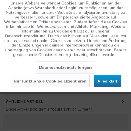
Unsere Website verwendet Cookies, um Funktionen auf der
Aktiv
Funktionale
Website (etwa Warenkorb oder Login) zu ermöglichen, um das
Nutzungsverhalten unserer Website zu analysieren und stetig zu
verbessern, sowie um Dir personalisierte Angebote auf
Inaktiv
Tracking
Werbeplattformen Dritter anzubieten. Zudem liefern diese Cookies
Erkenntnisse für Werbeanalysen und Affiliate-Marketing. Weitere
Informationen zu Cookies erhältst du in unserer
BESCHREIBUNG
Datenschutzerklärung. Durch das Klicken auf "Alles klar!" erlaubst
Inaktiv
Personalisierung
du uns, diese optionalen Cookies zu setzen. Durch eine Änderung
Features Größe M: Max. 6,5 Zoll Telefone Größe L: Max. 6,9
der Einstellungen in deinem Internetbrowser kannst du die
Zoll Telefone 100 % wasser- und...
mehr
Übertragung von Cookies deaktivieren oder einschränken. Bereits
gespeicherte Cookies können jederzeit gelöscht werden.
Inaktiv
Service
BEWERTUNGEN
0
Bewertungen lesen, schreiben und diskutieren...
mehr
Datenschutzeinstellungen
INFOS ZUM HERSTELLER
Nur funktionale Cookies akzeptieren
Alles klar!
Folgende Infos zum Hersteller sind verfübar......
mehr
ÄHNLICHE ARTIKEL
Diese Artikel sind dem Produkt ähnlich ...
mehr