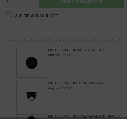
IN DEN
WARENKORB
AUF DIE WUNSCHLISTE
FIDLOCK VACUUM AHEAD CAP BASE
Aufpreis
: 12,48 €*
FIDLOCK VACUUM HANDLEBAR BASE
Aufpreis
: 12,48 €*
FIDLOCK VACUUM SCREW BASE FOR TRIPODS
Aufpreis
: 14,98 €*