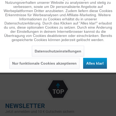
Nutzungsverhalten unserer Website zu analysieren und stetig zu
verbessern, sowie um Dir personalisierte Angebote auf
Inaktiv
Tracking
Werbeplattformen Dritter anzubieten. Zudem liefern diese Cookies
Erkenntnisse für Werbeanalysen und Affiliate-Marketing. Weitere
Informationen zu Cookies erhältst du in unserer
Datenschutzerklärung. Durch das Klicken auf "Alles klar!" erlaubst
Inaktiv
Personalisierung
FEELWORLD
du uns, diese optionalen Cookies zu setzen. Durch eine Änderung
der Einstellungen in deinem Internetbrowser kannst du die
Übertragung von Cookies deaktivieren oder einschränken. Bereits
gespeicherte Cookies können jederzeit gelöscht werden.
Inaktiv
Service
Datenschutzeinstellungen
Nur funktionale Cookies akzeptieren
Alles klar!
NEWSLETTER
Jetzt anmelden und 10 € Gutschein sichern