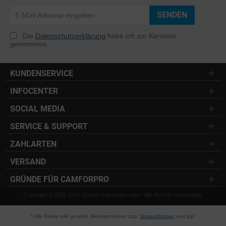
SENDEN
Die
Datenschutzerklärung
habe ich zur Kenntnis
genommen.
KUNDENSERVICE
INFOCENTER
SOCIAL MEDIA
SERVICE & SUPPORT
ZAHLARTEN
VERSAND
GRÜNDE FÜR CAMFORPRO
Copyright © 2025 S.H1 GmbH / camforpro.com - Alle Rechte vorbehalten
* Alle Preise inkl. gesetzl. Mehrwertsteuer zzgl.
Versandkosten
und ggf.