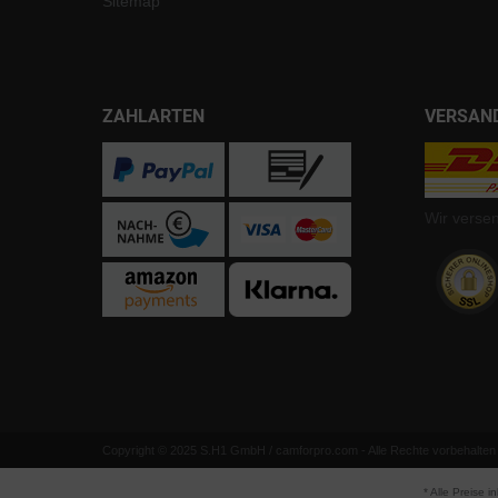
Sitemap
ZAHLARTEN
VERSAN
Wir verse
Copyright © 2025 S.H1 GmbH / camforpro.com - Alle Rechte vorbehalten
* Alle Preise i