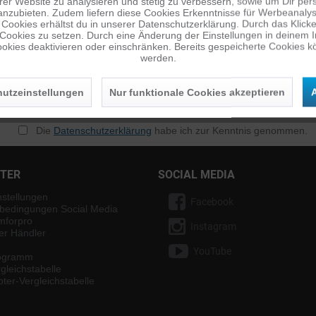
er Website zu analysieren und stetig zu verbessern, sowie um Dir pers
anzubieten. Zudem liefern diese Cookies Erkenntnisse für Werbeanalyse
Cookies erhältst du in unserer Datenschutzerklärung. Durch das Klicken 
 Cookies zu setzen. Durch eine Änderung der Einstellungen in deinem 
okies deaktivieren oder einschränken. Bereits gespeicherte Cookies kö
werden.
utzeinstellungen
Nur funktionale Cookies akzeptieren
A
n
Die
Datenschutzerklärung
habe ich zur Kenntnis genommen.
NTER
SOCIAL MEDIA
nstellungen
Facebook
bedingungen Social Media
mforpro
Instagram
ter Händler
YouTube
rogramm
gleichstabelle
ter-Vergleichstabelle