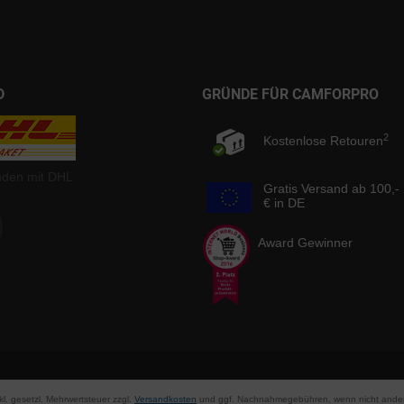
D
GRÜNDE FÜR CAMFORPRO
2
Kostenlose Retouren
nden mit DHL
Gratis Versand ab 100,-
€ in DE
Award Gewinner
nkl. gesetzl. Mehrwertsteuer zzgl.
Versandkosten
und ggf. Nachnahmegebühren, wenn nicht ander