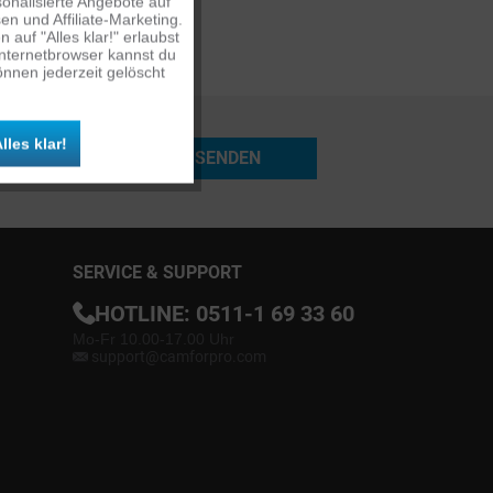
onalisierte Angebote auf
n und Affiliate-Marketing.
auf "Alles klar!" erlaubst
Inaktiv
Internetbrowser kannst du
nnen jederzeit gelöscht
Inaktiv
lles klar!
SENDEN
Inaktiv
SERVICE & SUPPORT
HOTLINE:
0511-1 69 33 60
Mo-Fr 10.00-17.00 Uhr
support@camforpro.com