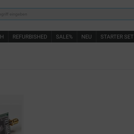
IH
REFURBISHED
SALE%
NEU
STARTER SET