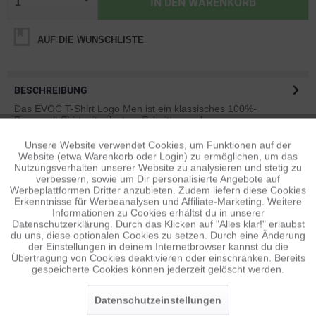
IN DEN
WARENKORB
AUF DIE WUNSCHLISTE
BESCHREIBUNG
Das EVOC T-Shirt Logo Men ist ein klassisches 100%-
Baumwoll-Shirt mit relaxtem Schnitt....
mehr
Unsere Website verwendet Cookies, um Funktionen auf der
Aktiv
Funktionale
BEWERTUNGEN
0
Website (etwa Warenkorb oder Login) zu ermöglichen, um das
Nutzungsverhalten unserer Website zu analysieren und stetig zu
Bewertungen lesen, schreiben und diskutieren...
mehr
verbessern, sowie um Dir personalisierte Angebote auf
Inaktiv
Tracking
Werbeplattformen Dritter anzubieten. Zudem liefern diese Cookies
Erkenntnisse für Werbeanalysen und Affiliate-Marketing. Weitere
ÄHNLICHE ARTIKEL
Informationen zu Cookies erhältst du in unserer
Diese Artikel sind dem Produkt ähnlich ...
mehr
Datenschutzerklärung. Durch das Klicken auf "Alles klar!" erlaubst
Inaktiv
Personalisierung
du uns, diese optionalen Cookies zu setzen. Durch eine Änderung
der Einstellungen in deinem Internetbrowser kannst du die
Übertragung von Cookies deaktivieren oder einschränken. Bereits
gespeicherte Cookies können jederzeit gelöscht werden.
Inaktiv
Service
Persönliche Empfehlungen
Datenschutzeinstellungen