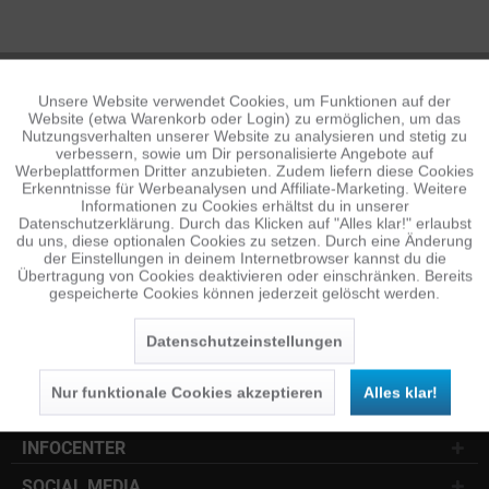
Unsere Website verwendet Cookies, um Funktionen auf der
Aktiv
Funktionale
Website (etwa Warenkorb oder Login) zu ermöglichen, um das
Nutzungsverhalten unserer Website zu analysieren und stetig zu
verbessern, sowie um Dir personalisierte Angebote auf
Inaktiv
Tracking
Werbeplattformen Dritter anzubieten. Zudem liefern diese Cookies
Erkenntnisse für Werbeanalysen und Affiliate-Marketing. Weitere
NEWSLETTER
Informationen zu Cookies erhältst du in unserer
Datenschutzerklärung. Durch das Klicken auf "Alles klar!" erlaubst
Inaktiv
Jetzt anmelden und 10 € Gutschein sichern
Personalisierung
du uns, diese optionalen Cookies zu setzen. Durch eine Änderung
der Einstellungen in deinem Internetbrowser kannst du die
Übertragung von Cookies deaktivieren oder einschränken. Bereits
SENDEN
gespeicherte Cookies können jederzeit gelöscht werden.
Inaktiv
Service
Die
Datenschutzerklärung
habe ich zur Kenntnis
Datenschutzeinstellungen
genommen.
Nur funktionale Cookies akzeptieren
Alles klar!
KUNDENSERVICE
INFOCENTER
SOCIAL MEDIA