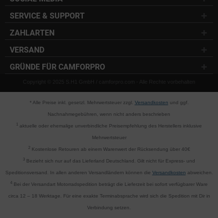
SERVICE & SUPPORT
ZAHLARTEN
VERSAND
GRÜNDE FÜR CAMFORPRO
Copyright © 2025 S.H1 GmbH / camforpro.com - Alle Rechte vorbehalten
* Alle Preise inkl. gesetzl. Mehrwertsteuer zzgl.
Versandkosten
und ggf.
Nachnahmegebühren, wenn nicht anders beschrieben
1
aktuelle oder ehemalige unverbindliche Preisempfehlung des Herstellers inklusive
Mehrwertsteuer
2
Kostenlose Retouren ab einem Warenwert der Rücksendung über 40€
3
Bezieht sich nur auf das Lieferland Deutschland. Gilt nicht für Express- und
Speditionsversand. In allen anderen Versandländern können die
Versandkosten
abweichen.
4
Bei der Versandart Motorradspedition beträgt die Lieferzeit bei sofort verfügbarer Ware
circa 12 – 18 Werktage. Für eine exakte Terminabsprache wird sich die Spedition mit Dir in
Verbindung setzen.