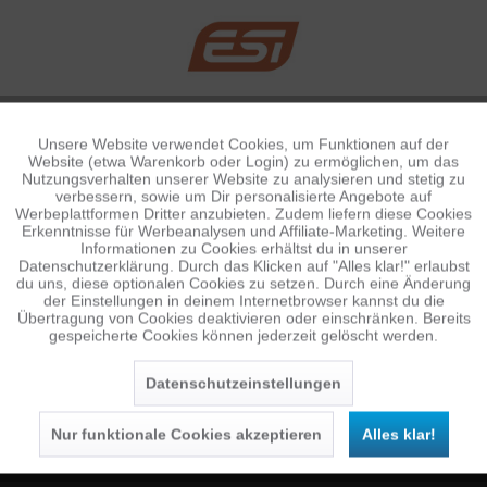
Unsere Website verwendet Cookies, um Funktionen auf der
Aktiv
Funktionale
Website (etwa Warenkorb oder Login) zu ermöglichen, um das
Nutzungsverhalten unserer Website zu analysieren und stetig zu
verbessern, sowie um Dir personalisierte Angebote auf
Inaktiv
Tracking
Werbeplattformen Dritter anzubieten. Zudem liefern diese Cookies
Erkenntnisse für Werbeanalysen und Affiliate-Marketing. Weitere
Informationen zu Cookies erhältst du in unserer
Datenschutzerklärung. Durch das Klicken auf "Alles klar!" erlaubst
Inaktiv
Personalisierung
du uns, diese optionalen Cookies zu setzen. Durch eine Änderung
NEWSLETTER
der Einstellungen in deinem Internetbrowser kannst du die
Übertragung von Cookies deaktivieren oder einschränken. Bereits
Jetzt anmelden und 10 € Gutschein sichern
gespeicherte Cookies können jederzeit gelöscht werden.
Inaktiv
Service
SENDEN
Datenschutzeinstellungen
Die
Datenschutzerklärung
habe ich zur Kenntnis
genommen.
Nur funktionale Cookies akzeptieren
Alles klar!