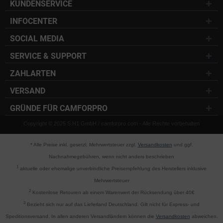
KUNDENSERVICE
INFOCENTER
SOCIAL MEDIA
SERVICE & SUPPORT
ZAHLARTEN
VERSAND
GRÜNDE FÜR CAMFORPRO
Copyright © 2025 S.H1 GmbH / camforpro.com - Alle Rechte vorbehalten
* Alle Preise inkl. gesetzl. Mehrwertsteuer zzgl.
Versandkosten
und ggf.
Nachnahmegebühren, wenn nicht anders beschrieben
1
aktuelle oder ehemalige unverbindliche Preisempfehlung des Herstellers inklusive
Mehrwertsteuer
2
Kostenlose Retouren ab einem Warenwert der Rücksendung über 40€
3
Bezieht sich nur auf das Lieferland Deutschland. Gilt nicht für Express- und
Speditionsversand. In allen anderen Versandländern können die
Versandkosten
abweichen.