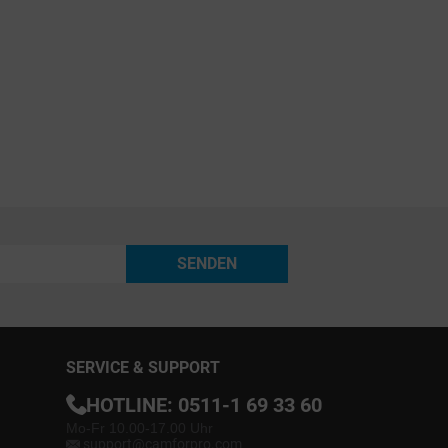
SENDEN
SERVICE & SUPPORT
HOTLINE:
0511-1 69 33 60
Mo-Fr 10.00-17.00 Uhr
support@camforpro.com