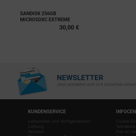
SANDISK 256GB
MICROSDXC EXTREME
PRO UHS-I U3, CLASS 10
30,00 €
V30 A2 200MB/S
NEWSLETTER
Jetzt anmelden und 10 € Gutschein sicher
KUNDENSERVICE
INFOCE
Lieferzeiten und Verfügbarkeiten
Cookie-Ei
Zahlung
Teilnahme
Versand
Das ist ca