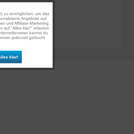
n) zu ermöglichen, um das
Aktiv
onalisierte Angebote auf
n und Affiliate-Marketing.
auf "Alles klar!" erlaubst
Inaktiv
Internetbrowser kannst du
nnen jederzeit gelöscht
Inaktiv
lles klar!
Inaktiv