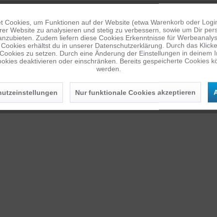
 Cookies, um Funktionen auf der Website (etwa Warenkorb oder Logi
alten
er Website zu analysieren und stetig zu verbessern, sowie um Dir pers
anzubieten. Zudem liefern diese Cookies Erkenntnisse für Werbeanalyse
Cookies erhältst du in unserer Datenschutzerklärung. Durch das Klicken 
 Cookies zu setzen. Durch eine Änderung der Einstellungen in deinem 
okies deaktivieren oder einschränken. Bereits gespeicherte Cookies kö
werden.
utzeinstellungen
Nur funktionale Cookies akzeptieren
A