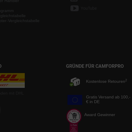
ter Händler
YouTube
rogramm
gleichstabelle
ter-Vergleichstabelle
D
GRÜNDE FÜR CAMFORPRO
2
Kostenlose Retouren
nden mit DHL
Gratis Versand ab 100,-
€ in DE
Award Gewinner