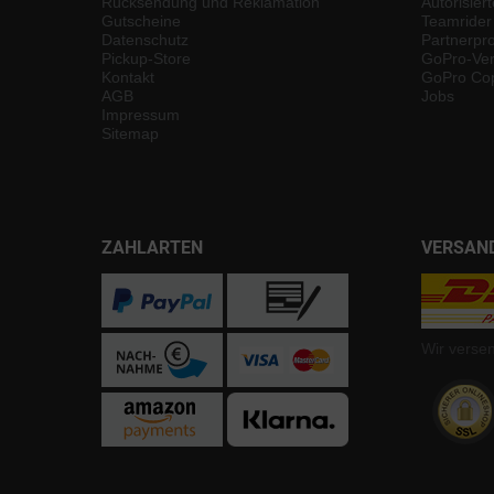
Rücksendung und Reklamation
Autorisier
Gutscheine
Teamrider
Datenschutz
Partnerp
Pickup-Store
GoPro-Ver
Kontakt
GoPro Cop
AGB
Jobs
Impressum
Sitemap
ZAHLARTEN
VERSAN
Wir verse