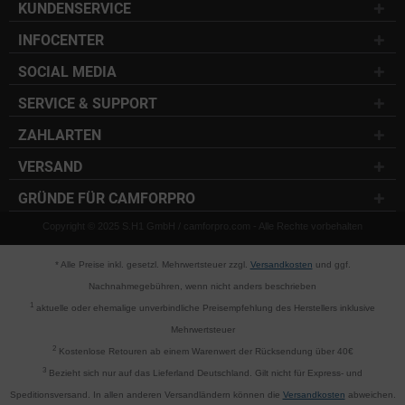
KUNDENSERVICE
INFOCENTER
SOCIAL MEDIA
SERVICE & SUPPORT
ZAHLARTEN
VERSAND
GRÜNDE FÜR CAMFORPRO
Copyright © 2025 S.H1 GmbH / camforpro.com - Alle Rechte vorbehalten
* Alle Preise inkl. gesetzl. Mehrwertsteuer zzgl.
Versandkosten
und ggf.
Nachnahmegebühren, wenn nicht anders beschrieben
1
aktuelle oder ehemalige unverbindliche Preisempfehlung des Herstellers inklusive
Mehrwertsteuer
2
Kostenlose Retouren ab einem Warenwert der Rücksendung über 40€
3
Bezieht sich nur auf das Lieferland Deutschland. Gilt nicht für Express- und
Speditionsversand. In allen anderen Versandländern können die
Versandkosten
abweichen.