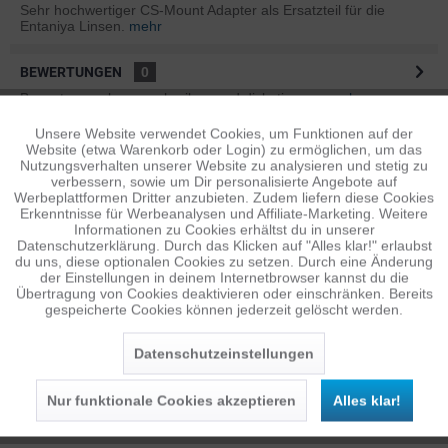
Sehr hochwertiger CS-Mount Adapter als Ersatzteil für die
Entaniya Linsen.
mehr
BEWERTUNGEN
0
Bewertungen lesen, schreiben und diskutieren...
mehr
Unsere Website verwendet Cookies, um Funktionen auf der
Aktiv
Funktionale
ÄHNLICHE ARTIKEL
Website (etwa Warenkorb oder Login) zu ermöglichen, um das
Nutzungsverhalten unserer Website zu analysieren und stetig zu
Diese Artikel sind dem Produkt ähnlich ...
mehr
verbessern, sowie um Dir personalisierte Angebote auf
Inaktiv
Tracking
Werbeplattformen Dritter anzubieten. Zudem liefern diese Cookies
Erkenntnisse für Werbeanalysen und Affiliate-Marketing. Weitere
Informationen zu Cookies erhältst du in unserer
Datenschutzerklärung. Durch das Klicken auf "Alles klar!" erlaubst
Inaktiv
Personalisierung
Persönliche Empfehlungen
du uns, diese optionalen Cookies zu setzen. Durch eine Änderung
der Einstellungen in deinem Internetbrowser kannst du die
Übertragung von Cookies deaktivieren oder einschränken. Bereits
gespeicherte Cookies können jederzeit gelöscht werden.
Inaktiv
Service
Datenschutzeinstellungen
Nur funktionale Cookies akzeptieren
Alles klar!