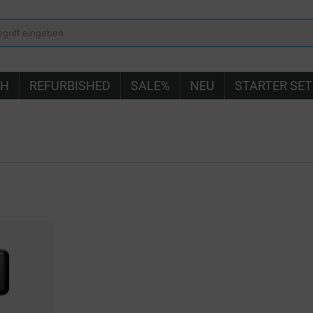
IH
REFURBISHED
SALE%
NEU
STARTER SET