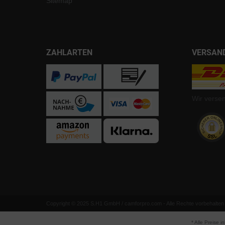
Sitemap
ZAHLARTEN
VERSAN
Wir verse
Copyright © 2025 S.H1 GmbH / camforpro.com - Alle Rechte vorbehalten
* Alle Preise i