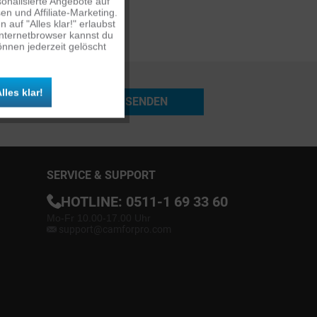
onalisierte Angebote auf
n und Affiliate-Marketing.
auf "Alles klar!" erlaubst
Inaktiv
Internetbrowser kannst du
nnen jederzeit gelöscht
Inaktiv
lles klar!
SENDEN
Inaktiv
SERVICE & SUPPORT
HOTLINE:
0511-1 69 33 60
Mo-Fr 10.00-17.00 Uhr
support@camforpro.com