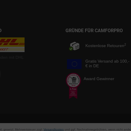
D
GRÜNDE FÜR CAMFORPRO
2
Kostenlose Retouren
nden mit DHL
Gratis Versand ab 100,-
€ in DE
Award Gewinner
nkl. gesetzl. Mehrwertsteuer zzgl.
Versandkosten
und ggf. Nachnahmegebühren, wenn nicht ander