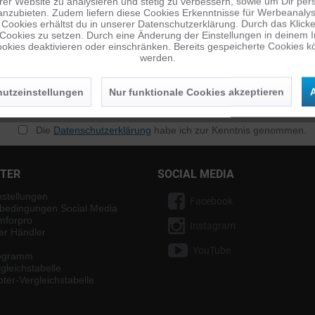
er Website zu analysieren und stetig zu verbessern, sowie um Dir pers
anzubieten. Zudem liefern diese Cookies Erkenntnisse für Werbeanalyse
Cookies erhältst du in unserer Datenschutzerklärung. Durch das Klicken 
 Cookies zu setzen. Durch eine Änderung der Einstellungen in deinem 
okies deaktivieren oder einschränken. Bereits gespeicherte Cookies kö
werden.
utzeinstellungen
Nur funktionale Cookies akzeptieren
A
n
Die
Datenschutzerklärung
habe ich zur Kenntnis genommen.
NTER
SOCIAL MEDIA
nstellungen
Facebook
bedingungen Social Media
mforpro
Instagram
ter Händler
YouTube
rogramm
gleichstabelle
ter-Vergleichstabelle